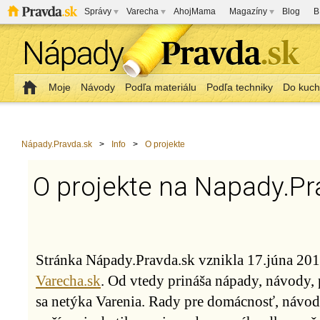
Správy
Varecha
AhojMama
Magazíny
Blog
B
Moje
Návody
Podľa materiálu
Podľa techniky
Do kuc
Nápady.Pravda.sk
>
Info
>
O projekte
O projekte na Napady.Pr
Stránka Nápady.Pravda.sk vznikla 17.júna 20
Varecha.sk
. Od vtedy prináša nápady, návody, p
sa netýka Varenia. Rady pre domácnosť, návody