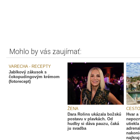
Mohlo by vás zaujímať:
VARECHA - RECEPTY
Jablkový zákusok s
čokopudingovým krémom
(fotorecept)
ŽENA
CESTO
Dara Rolins ukázala božskú
Hvar a
postavu v plavkách. Od
nepozn
hudby si dáva pauzu, čaká
utiekl
ju svadba
adrena
nakonie
najkraj