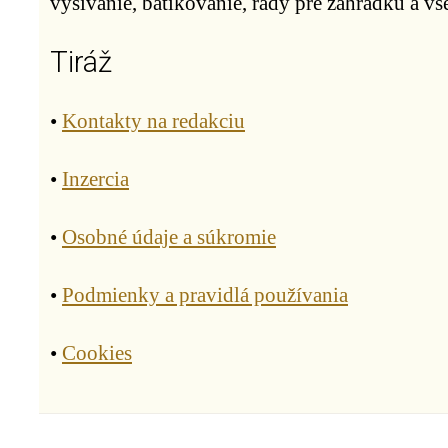
vyšívanie, batikovanie, rady pre záhradku a vše
Tiráž
•
Kontakty na redakciu
•
Inzercia
•
Osobné údaje a súkromie
•
Podmienky a pravidlá používania
•
Cookies