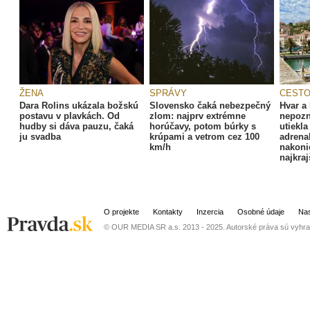
ŽENA
SPRÁVY
CESTO
Dara Rolins ukázala božskú
Slovensko čaká nebezpečný
Hvar a
postavu v plavkách. Od
zlom: najprv extrémne
nepozn
hudby si dáva pauzu, čaká
horúčavy, potom búrky s
utiekl
ju svadba
krúpami a vetrom cez 100
adrena
km/h
nakonie
najkraj
O projekte
Kontakty
Inzercia
Osobné údaje
Nas
© OUR MEDIA SR a.s. 2013 - 2025. Autorské práva sú vyhra