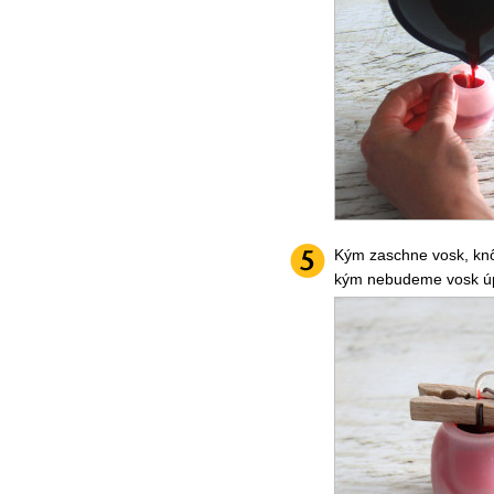
Kým zaschne vosk, knô
kým nebudeme vosk úp