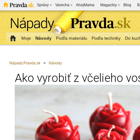
Správy
Varecha
AhojMama
Magazíny
Blog
B
Moje
Návody
Podľa materiálu
Podľa techniky
Do kuc
Nápady.Pravda.sk
>
Návody
Ako vyrobiť z včelieho vo