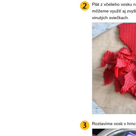
Plát z včelieho vosku 
môžeme využiť aj zvyšky
vinutých sviečkach.
Roztavíme vosk v hrnc