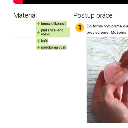
Materiál
Postup práce
forma silikónová
Do formy vytvoríme die
plát z včelieho
prevlečieme. Môžeme s
vosku
knôt
nádoba na vosk