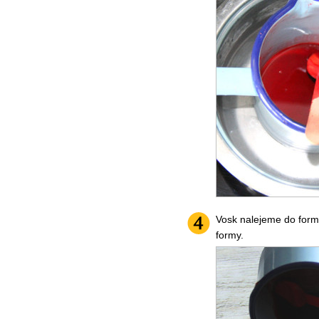
Vosk nalejeme do formy
formy.