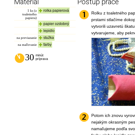
Materiál
Postup práce
rolka papierová
1
ks (z
Rolku z toaletného pa
toaletného
papiera)
prstami stlačíme dokop
papier ozdobný
vytvorili uzavretú škat
lepidlo
vytvarujeme, aby pekne 
stužka
na previazanie
farby
na maľovanie
30
minút
príprava
Potom ich znovu vyro
nejakým okrasným pes
namaľujeme podľa svoje