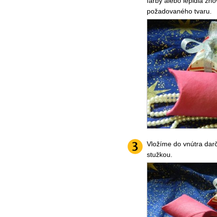
farby alebo lepidla z
požadovaného tvaru.
Vložíme do vnútra da
stužkou.