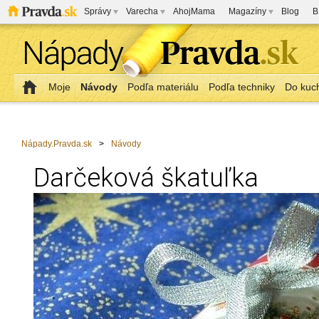
Správy
Varecha
AhojMama
Magazíny
Blog
B
Moje
Návody
Podľa materiálu
Podľa techniky
Do kuc
Nápady.Pravda.sk
>
Návody
Darčeková škatuľka