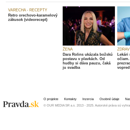
VARECHA - RECEPTY
Retro orechovo-karamelový
zákusok (videorecept)
ŽENA
ZDRAV
Dara Rolins ukázala božskú
Lekári 
postavu v plavkách. Od
očiam.
hudby si dáva pauzu, čaká
prezra
ju svadba
vopred
O projekte
Kontakty
Inzercia
Osobné údaje
Nas
© OUR MEDIA SR a.s. 2013 - 2025. Autorské práva sú vyhra