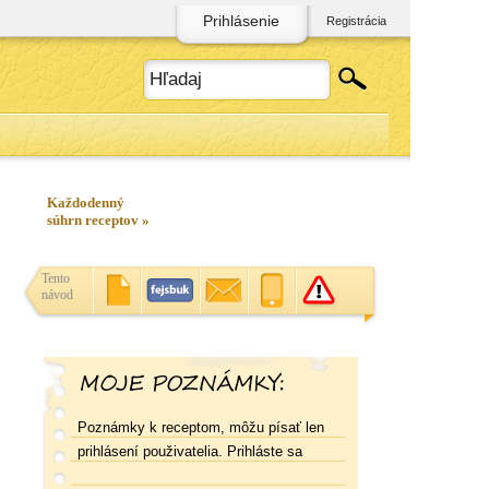
Prihlásenie
Registrácia
Každodenný
súhrn receptov »
Tento
návod
Poznámky k receptom, môžu písať len
prihlásení použivatelia. Prihláste sa