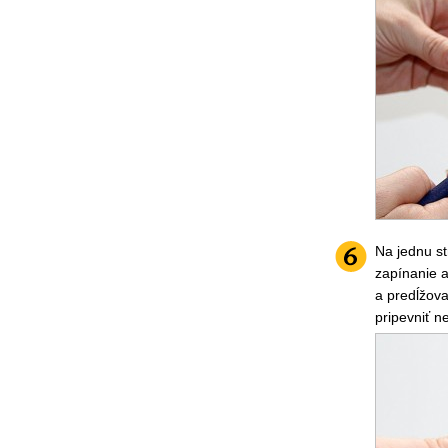
Na jednu st
zapínanie a
a predĺžova
pripevniť n