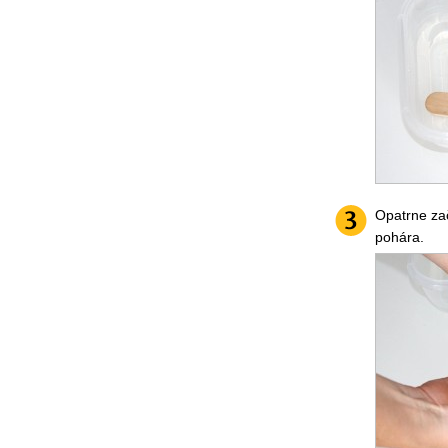
Opatrne zač
pohára.