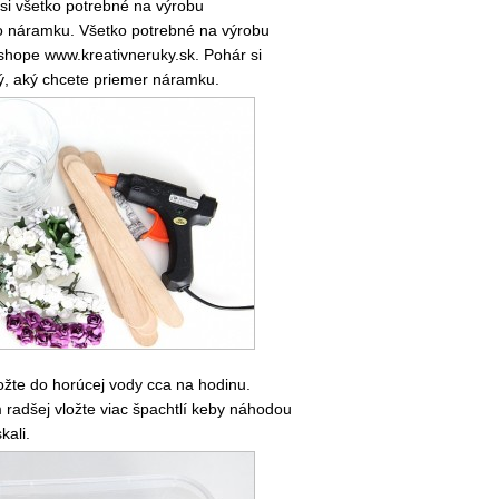
si všetko potrebné na výrobu
o náramku. Všetko potrebné na výrobu
shope www.kreativneruky.sk. Pohár si
ý, aký chcete priemer náramku.
ožte do horúcej vody cca na hodinu.
radšej vložte viac špachtlí keby náhodou
kali.