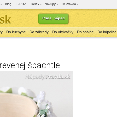
Blog
BIRDZ
Relax
Nákupy
TV Pravda
Pridaj nápad
ky
Do kuchyne
Do záhrady
Do obývačky
Do spálne
Do kúpeľne
revenej špachtle