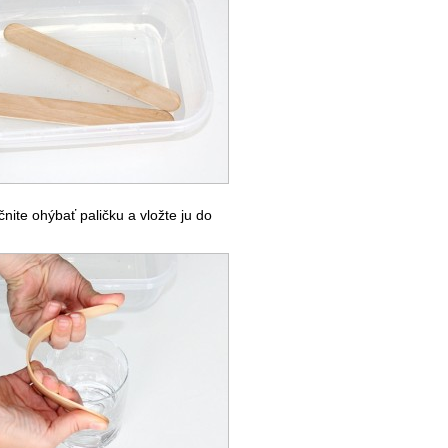
nite ohýbať paličku a vložte ju do