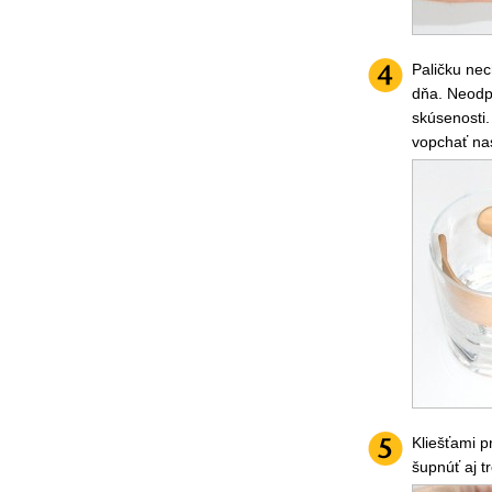
Paličku nec
dňa. Neodpo
skúsenosti.
vopchať na
Kliešťami p
šupnúť aj t