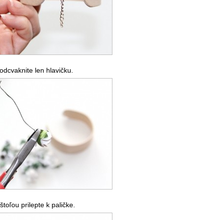
 odcvaknite len hlavičku.
štoľou prilepte k paličke.