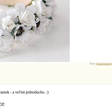
Foto:
kreativneruk
ramok - a veľmi jednoducho. :)
ce