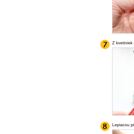
Z kvetiniek
Lepiacou pi