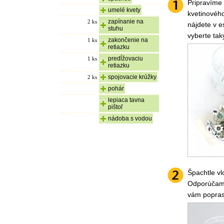
Pripravíme 
umelé kvety
kvetinovéh
zapínanie na
2
ks
nájdete v e
stuhu
vyberte tak
zakončenie na
1
ks
retiazku
predĺžovaciu
1
ks
retiazku
spojovacie krúžky
2
ks
pohár
lepiaca tavna
pištoľ
nádoba s vodou
Špachtle vl
Odporúčam 
vám popras