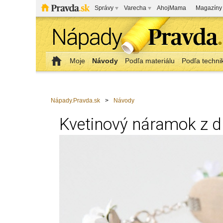
Správy
Varecha
AhojMama
Magazíny
Moje
Návody
Podľa materiálu
Podľa techni
Nápady.Pravda.sk
>
Návody
Kvetinový náramok z d