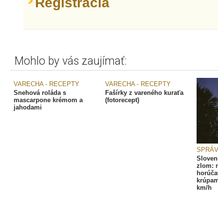
Registrácia
Mohlo by vás zaujímať:
VARECHA - RECEPTY
VARECHA - RECEPTY
Snehová roláda s
Fašírky z vareného kuraťa
mascarpone krémom a
(fotorecept)
jahodami
SPRÁ
Sloven
zlom: 
horúča
krúpam
km/h