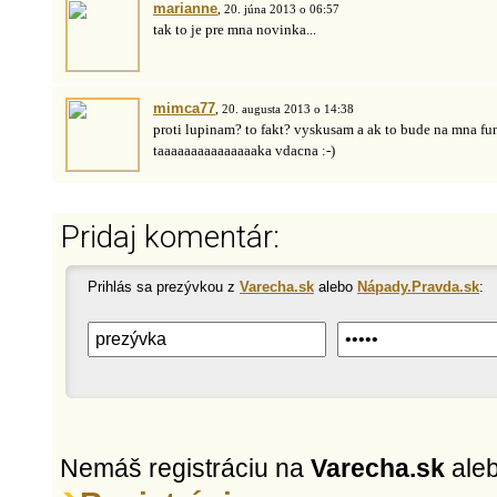
marianne
, 20. júna 2013 o 06:57
tak to je pre mna novinka...
mimca77
, 20. augusta 2013 o 14:38
proti lupinam? to fakt? vyskusam a ak to bude na mna fu
taaaaaaaaaaaaaaaka vdacna :-)
Pridaj komentár:
Prihlás sa prezývkou z
Varecha.sk
alebo
Nápady.Pravda.sk
:
Nemáš registráciu na
Varecha.sk
ale