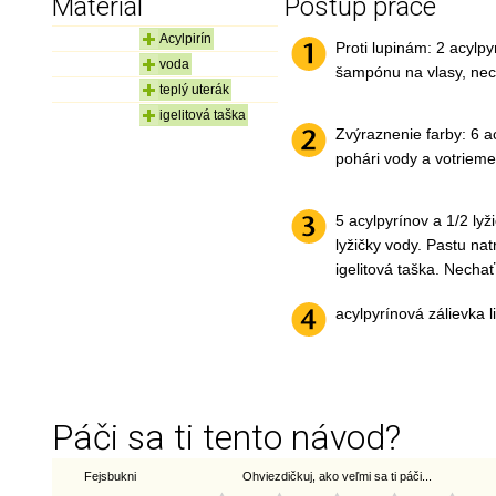
Materiál
Postup práce
Acylpirín
Proti lupinám: 2 acylp
voda
šampónu na vlasy, nec
teplý uterák
igelitová taška
Zvýraznenie farby: 6 a
pohári vody a votrieme
5 acylpyrínov a 1/2 lyž
lyžičky vody. Pastu nat
igelitová taška. Necha
acylpyrínová zálievka l
Páči sa ti tento návod?
Fejsbukni
Ohviezdičkuj, ako veľmi sa ti páči...