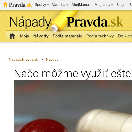
Správy
Varecha
AhojMama
Magazíny
Blog
B
Moje
Návody
Podľa materiálu
Podľa techniky
Do kuc
Nápady.Pravda.sk
>
Návody
Načo môžme využiť ešte 