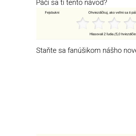
Páči sa ti tento návod?
Fejsbukni
Ohviezdičkuj, ako veľmi sa ti páči
Hlasovali 2 ľudia
(5,0 hviezdičie
Staňte sa fanúšikom nášho nov