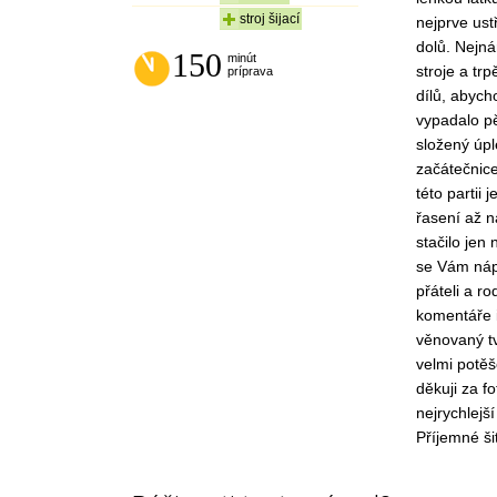
stroj šijací
nejprve ust
dolů. Nejná
150
minút
stroje a tr
príprava
dílů, abych
vypadalo pě
složený úpl
začátečnice
této partii
řasení až n
stačilo jen
se Vám nápa
přáteli a ro
komentáře i
věnovaný t
velmi potěše
děkuji za f
nejrychlej
Příjemné š