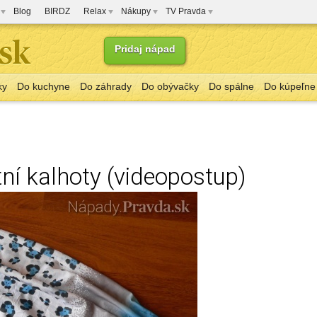
Blog
BIRDZ
Relax
Nákupy
TV Pravda
Pridaj nápad
ky
Do kuchyne
Do záhrady
Do obývačky
Do spálne
Do kúpeľne
ní kalhoty (videopostup)