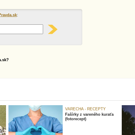
Pravda.sk
:
a.sk?
VARECHA - RECEPTY
Fašírky z vareného kuraťa
(fotorecept)