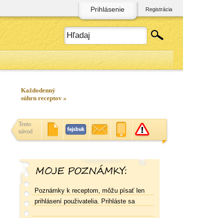
Prihlásenie
Registrácia
Každodenný
súhrn receptov »
Tento
návod
Poznámky k receptom, môžu písať len
prihlásení použivatelia. Prihláste sa