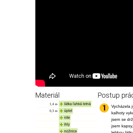
Materiál
Postup prá
látka ľahká letná
1,4
m
Vycházela j
úplet
0,3
m
kalhoty vyk
nite
jsem se drž
ihly
jsem kapsy,
nožnice
lehkou látk