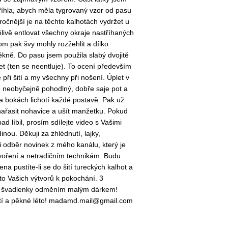
říhla, abych měla tygrovaný vzor od pasu
ročnější je na těchto kalhotách vydržet u
pělivě entlovat všechny okraje nastříhaných
om pak švy mohly rozžehlit a dílko
kně. Do pasu jsem použila slabý dvojitě
et (ten se neentluje). To ocení především
 při šití a my všechny při nošení. Úplet v
 je neobyčejně pohodlný, dobře saje pot a
a bokách lichotí každé postavě. Pak už
 nařasit nohavice a ušít manžetku. Pokud
d líbil, prosím sdílejte video s Vašimi
dinou. Děkuji za zhlédnutí, lajky,
 odběr novinek z mého kanálu, který je
voření a netradičním technikám. Budu
na pustíte-li se do šití tureckých kalhot a
oto Vašich výtvorů k pokochání. 3
ší švadlenky odměním malým dárkem!
ití a pěkné léto! madamd.mail@gmail.com