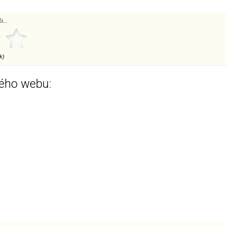
...
k)
ého webu: