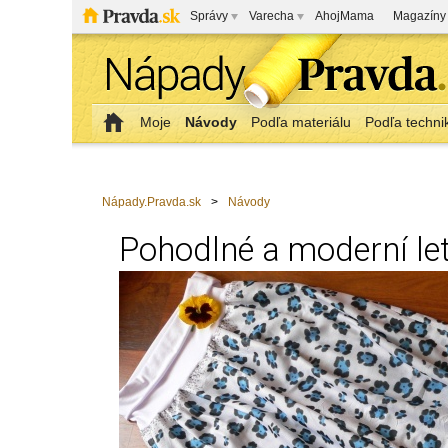
Správy
Varecha
AhojMama
Magazíny
Moje
Návody
Podľa materiálu
Podľa techni
Nápady.Pravda.sk
>
Návody
Pohodlné a moderní let