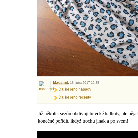
Madamd
,
16. júna 2017 12:35
Ďalšie jeho nápady
Ďalšie jeho recepty
Již několik sezón obdivuji turecké kalhoty, ale nějak
konečně pořídit, ikdyž trochu jinak a po svém!