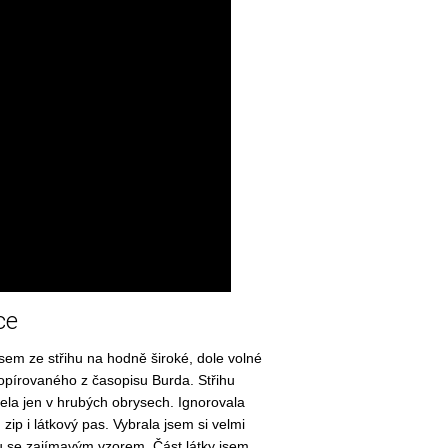
ce
sem ze střihu na hodně široké, dole volné
opírovaného z časopisu Burda. Střihu
ela jen v hrubých obrysech. Ignorovala
 zip i látkový pas. Vybrala jsem si velmi
u se zajímavým vzorem. Část látky jsem