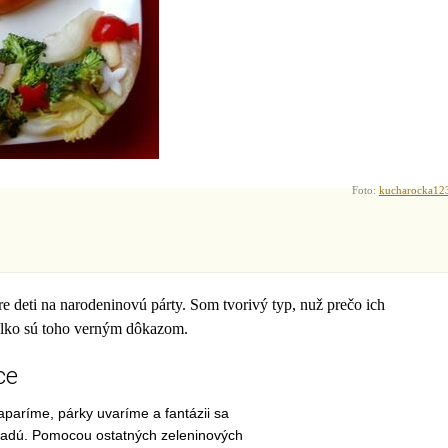
Foto:
kucharocka12
pre deti na narodeninovú párty. Som tvorivý typ, nuž prečo ich
ilko sú toho verným dôkazom.
ce
aparíme, párky uvaríme a fantázii sa
adú. Pomocou ostatných zeleninových