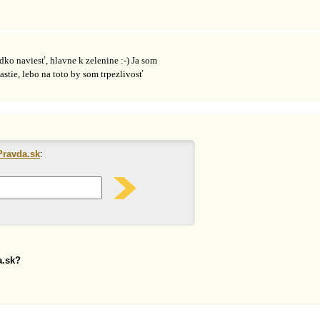
dko naviesť, hlavne k zelenine :-) Ja som
astie, lebo na toto by som trpezlivosť
Pravda.sk
:
a.sk?