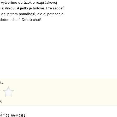
í vytvoríme obrázok o rozprávkovej
 a Vilkovi. A jedlo je hotové. Pre radosť
aj oni pritom pomáhajú, ale aj potešenie
 deťom chutí. Dobrú chuť!
...
k)
ého webu: