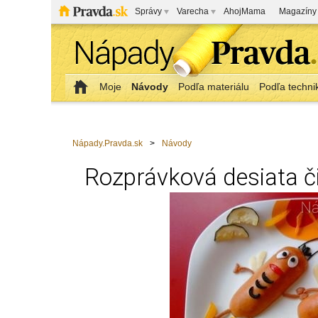
Správy
Varecha
AhojMama
Magazíny
Moje
Návody
Podľa materiálu
Podľa techni
Nápady.Pravda.sk
>
Návody
Rozprávková desiata či