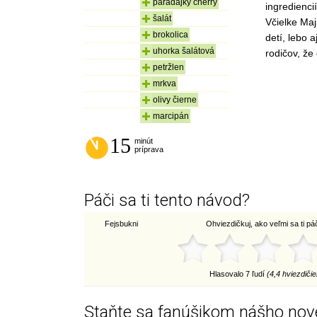
paradajky cherry
ingredienci
šalát
Včielke Maji
brokolica
detí, lebo 
uhorka šalátová
rodičov, že
petržlen
mrkva
olivy čierne
marcipán
15
minút
príprava
Páči sa ti tento návod?
Fejsbukni
Ohviezdičkuj, ako veľmi sa ti páči
Hlasovalo 7 ľudí
(4,4 hviezdičie
Staňte sa fanúšikom nášho nov