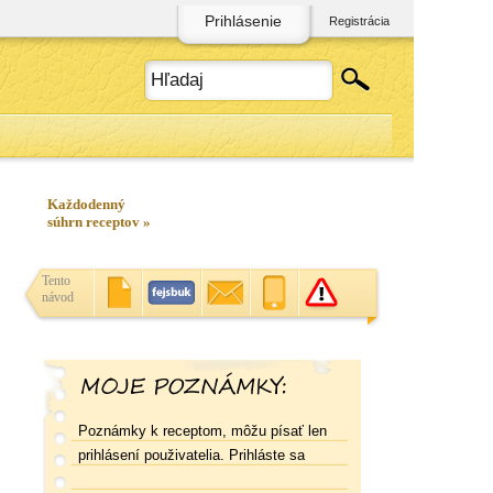
Prihlásenie
Registrácia
Každodenný
súhrn receptov »
Tento
návod
Poznámky k receptom, môžu písať len
prihlásení použivatelia. Prihláste sa