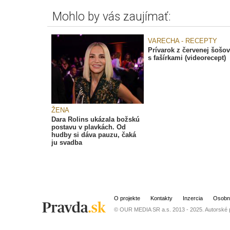
Mohlo by vás zaujímať:
VARECHA - RECEPTY
Prívarok z červenej šošov
s fašírkami (videorecept)
ŽENA
Dara Rolins ukázala božskú
postavu v plavkách. Od
hudby si dáva pauzu, čaká
ju svadba
O projekte
Kontakty
Inzercia
Osobn
© OUR MEDIA SR a.s. 2013 - 2025. Autorské 