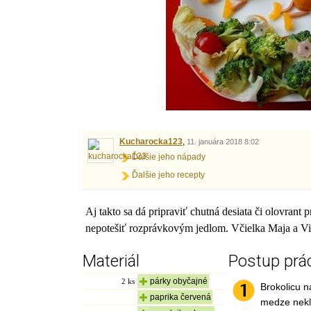
Kucharocka123
,
11. januára 2018 8:02
Ďalšie jeho nápady
Ďalšie jeho recepty
Aj takto sa dá pripraviť chutná desiata či olovrant 
nepotešiť rozprávkovým jedlom. Včielka Maja a V
Materiál
Postup prá
párky obyčajné
2
ks
Brokolicu n
paprika červená
medze nekl