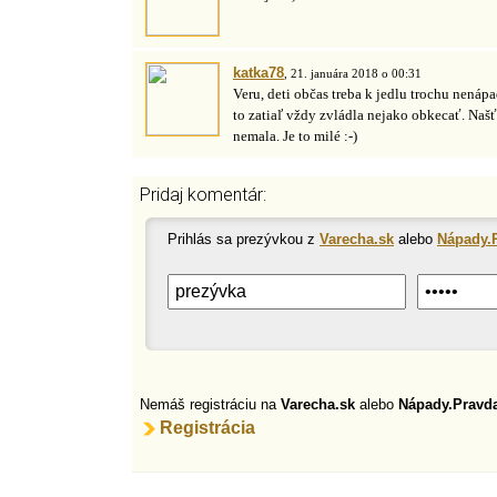
katka78
, 21. januára 2018 o 00:31
Veru, deti občas treba k jedlu trochu nenápa
to zatiaľ vždy zvládla nejako obkecať. Našť
nemala. Je to milé :-)
Pridaj komentár:
Prihlás sa prezývkou z
Varecha.sk
alebo
Nápady.
Nemáš registráciu na
Varecha.sk
alebo
Nápady.Pravd
Registrácia