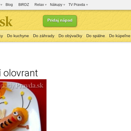
Blog
BIRDZ
Relax
Nákupy
TV Pravda
Pridaj nápad
ky
Do kuchyne
Do záhrady
Do obývačky
Do spálne
Do kúpeľne
 olovrant