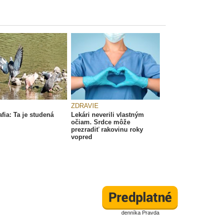
ZDRAVIE
fia: Ta je studená
Lekári neverili vlastným
očiam. Srdce môže
prezradiť rakovinu roky
vopred
denníka Pravda