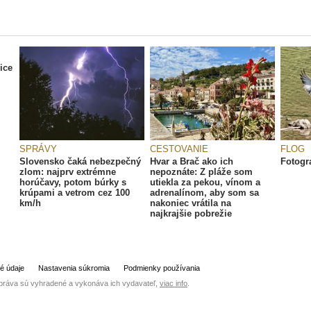
ice
SPRÁVY
CESTOVANIE
FLOG
Slovensko čaká nebezpečný
Hvar a Brač ako ich
Fotogra
zlom: najprv extrémne
nepoznáte: Z pláže som
horúčavy, potom búrky s
utiekla za pekou, vínom a
krúpami a vetrom cez 100
adrenalínom, aby som sa
km/h
nakoniec vrátila na
najkrajšie pobrežie
é údaje
Nastavenia súkromia
Podmienky používania
práva sú vyhradené a vykonáva ich vydavateľ,
viac info
.