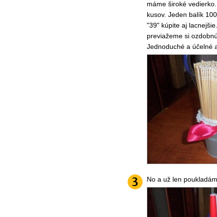
máme široké vedierko. 
kusov. Jeden balík 100
"39" kúpite aj lacnej
previažeme si ozdobnú
Jednoduché a účelné a
No a už len poukladám