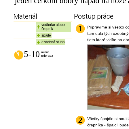
jeden celkom dobrý nápad na nože 
Materiál
Postup práce
vedierko alebo
Pripravíme si všetko 
črepník
tam dala tých ozdobnýc
špajle
tieto ktoré vidíte na ob
ozdobná stuha
5-10
minút
príprava
Všetky špajdle si nau
črepníka - špajdli bud