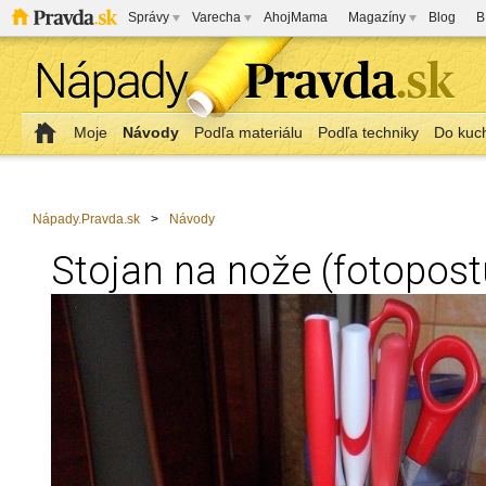
Správy
Varecha
AhojMama
Magazíny
Blog
B
Moje
Návody
Podľa materiálu
Podľa techniky
Do kuc
Nápady.Pravda.sk
>
Návody
Stojan na nože (fotopost