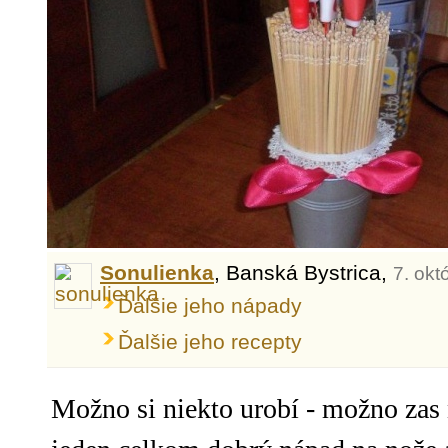
Sonulienka
, Banská Bystrica,
7. okt
Ďalšie jeho nápady
Ďalšie jeho recepty
Možno si niekto urobí - možno zas n