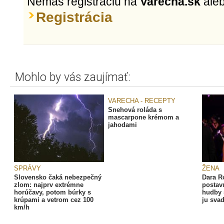
Nemáš registráciu na
Varecha.sk
ale
Registrácia
Mohlo by vás zaujímať:
VARECHA - RECEPTY
Snehová roláda s
mascarpone krémom a
jahodami
SPRÁVY
ŽENA
Slovensko čaká nebezpečný
Dara R
zlom: najprv extrémne
postav
horúčavy, potom búrky s
hudby 
krúpami a vetrom cez 100
ju sva
km/h