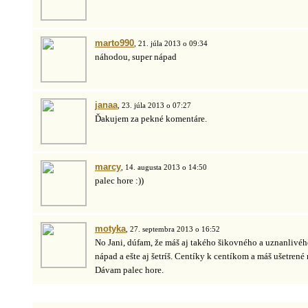
marto990
, 21. júla 2013 o 09:34
náhodou, super nápad
janaa
, 23. júla 2013 o 07:27
Ďakujem za pekné komentáre.
marcy
, 14. augusta 2013 o 14:50
palec hore :))
motyka
, 27. septembra 2013 o 16:52
No Jani, dúfam, že máš aj takého šikovného a uznanlivého
nápad a ešte aj šetríš. Centíky k centíkom a máš ušetrené
Dávam palec hore.