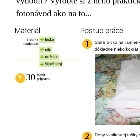
vyhodiť? Vyrobte si z neho praktickú
fotonávod ako na to...
Materiál
Postup práce
tričko
1
ks (na
Staré tričko na ramien
ramienka)
dôkladne niekoľkokrát 
nite
nožnice
šijací stroj
30
minút
príprava
Rohy vzniknutej tašky