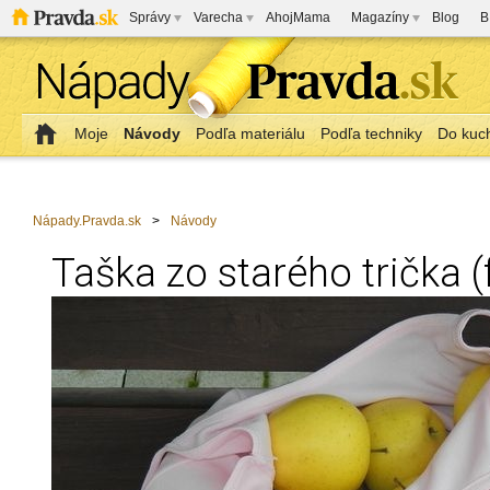
Správy
Varecha
AhojMama
Magazíny
Blog
B
Moje
Návody
Podľa materiálu
Podľa techniky
Do kuc
Nápady.Pravda.sk
>
Návody
Taška zo starého trička 