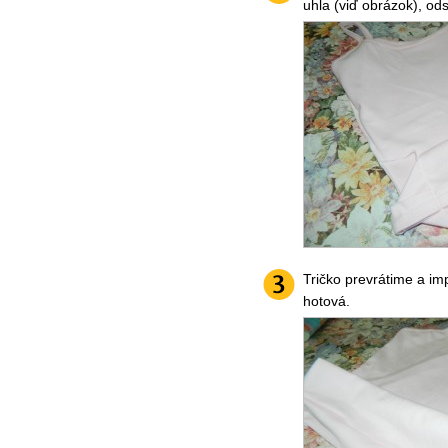
uhla (viď obrázok), odst
Tričko prevrátime a im
hotová.