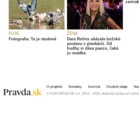
zemiak
FLOG
ŽENA
Fotografia: Ta je studená
Dara Rolins ukázala božskú
postavu v plavkách. Od
hudby si dáva pauzu, čaká
ju svadba
O projekte
Kontakty
Inzercia
Osobné údaje
Nas
© OUR MEDIA SR a.s. 2013 - 2025. Autorské práva sú vyhra