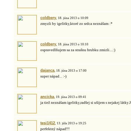
coldbery
, 18. júna 2013 o 10:09
zmyzli by igelitky,ktoré zo srdca neznášam :*
coldbery
, 18. júna 2013 o 10:10
ospravedlňujem sa za strašnu hrubku zmizli....:)
dajanca
, 18. júna 2013 o 17:00
super nápad... :-)
ancicka
, 19. júna 2013 o 09:41
ja tiež neznášam igelitky,radšej si ušijem s nejakej látky.
tesi1412
, 13. júla 2013 o 19:25
perfektný nápad!!!