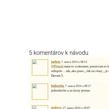
5 komentárov k návodu
jarbra
, 7. marca 2014 o 08:13
@Finczi
mam to vyskusane, pouzivam to len
odlepilo ... tak, ako pises ,, lak na vlasy ,,
Davam 5.
babucka
, 7. marca 2014 o 09:17
jednoduche a za lacny peniaz
gubics
, 27. marca 2014 o 19:07