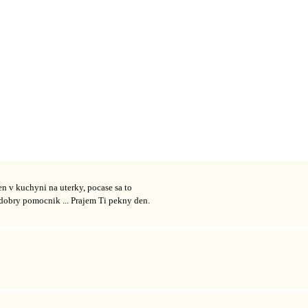
 v kuchyni na uterky, pocase sa to
 je dobry pomocnik ... Prajem Ti pekny den.