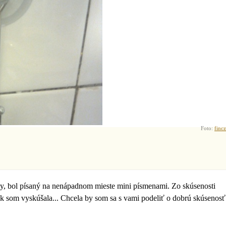
Foto:
fincz
ny, bol písaný na nenápadnom mieste mini písmenami. Zo skúsenosti
ak som vyskúšala... Chcela by som sa s vami podeliť o dobrú skúsenosť