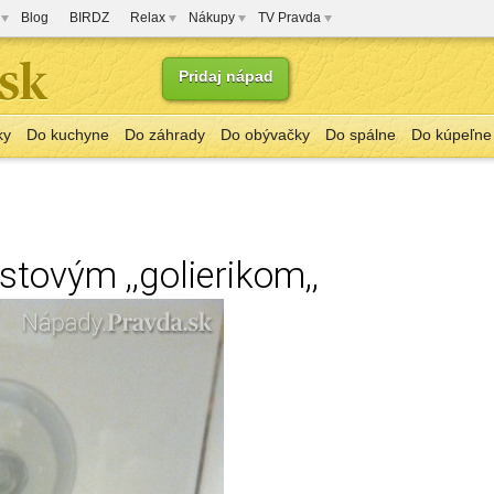
Blog
BIRDZ
Relax
Nákupy
TV Pravda
Pridaj nápad
ky
Do kuchyne
Do záhrady
Do obývačky
Do spálne
Do kúpeľne
stovým ,,golierikom,,