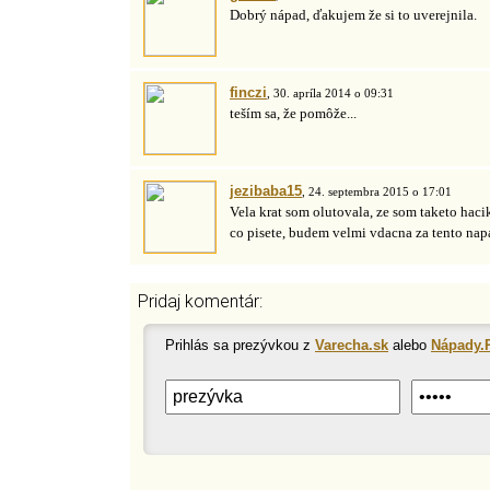
Dobrý nápad, ďakujem že si to uverejnila.
finczi
, 30. apríla 2014 o 09:31
teším sa, že pomôže...
jezibaba15
, 24. septembra 2015 o 17:01
Vela krat som olutovala, ze som taketo hacik
co pisete, budem velmi vdacna za tento nap
Pridaj komentár:
Prihlás sa prezývkou z
Varecha.sk
alebo
Nápady.