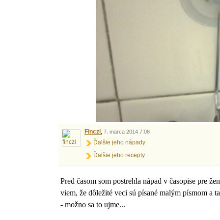
Finczi
,
7. marca 2014 7:08
Ďalšie jeho nápady
Ďalšie jeho recepty
Pred časom som postrehla nápad v časopise pre že
viem, že dôležité veci sú písané malým písmom a t
- možno sa to ujme...