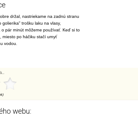
ce
obre držal, nastriekame na zadnú stranu
 golierika" trošku laku na vlasy,
a o pár minút môžeme používať. Keď si to
 miesto po háčiku stačí umyť
u vodou.
...
ek)
ého webu: