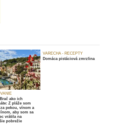
VARECHA - RECEPTY
Domáca pistáciová zmrzlina
VANIE
 Brač ako ich
áte: Z pláže som
a za pekou, vínom a
línom, aby som sa
c vrátila na
šie pobrežie