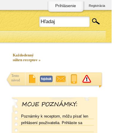
Prihlásenie
Registrácia
Každodenný
súhrn receptov »
Tento
návod
Poznámky k receptom, môžu písať len
prihlásení použivatelia. Prihláste sa