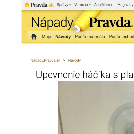
Správy
Varecha
AhojMama
Magazíny
Moje
Návody
Podľa materiálu
Podľa techni
Nápady.Pravda.sk
>
Návody
Upevnenie háčika s pla