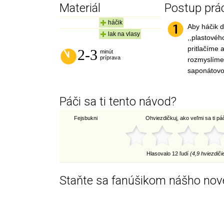
Materiál
Postup prá
háčik
Aby háčik d
lak na vlasy
,,plastového
pritlačíme 
2-3
minút
príprava
rozmyslíme,
saponátovo
Páči sa ti tento návod?
Fejsbukni
Ohviezdičkuj, ako veľmi sa ti páči
Hlasovalo 12 ľudí
(4,9 hviezdiči
Staňte sa fanúšikom nášho nov