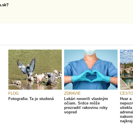
a.sk?
FLOG
ZDRAVIE
CESTO
Fotografia: Ta je studená
Lekári neverili vlastným
Hvar a
očiam. Srdce môže
nepozn
prezradiť rakovinu roky
utiekl
vopred
adrena
nakonie
najkraj