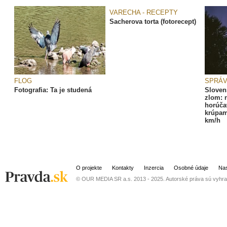
VARECHA - RECEPTY
Sacherova torta (fotorecept)
FLOG
SPRÁ
Fotografia: Ta je studená
Sloven
zlom: 
horúča
krúpam
km/h
O projekte
Kontakty
Inzercia
Osobné údaje
Nas
© OUR MEDIA SR a.s. 2013 - 2025. Autorské práva sú vyhra