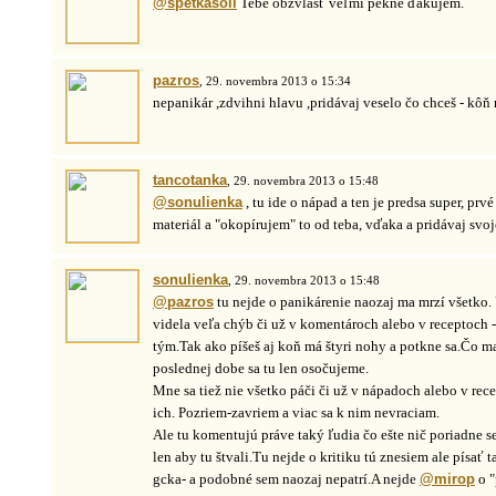
@spetkasoli
Tebe obzvlášť veľmi pekne ďakujem.
pazros
, 29. novembra 2013 o 15:34
nepanikár ,zdvihni hlavu ,pridávaj veselo čo chceš - kôň 
tancotanka
, 29. novembra 2013 o 15:48
@sonulienka
, tu ide o nápad a ten je predsa super, pr
materiál a "okopírujem" to od teba, vďaka a pridávaj svoje
sonulienka
, 29. novembra 2013 o 15:48
@pazros
tu nejde o panikárenie naozaj ma mrzí všetko.
videla veľa chýb či už v komentároch alebo v receptoch 
tým.Tak ako píšeš aj koň má štyri nohy a potkne sa.Čo ma
poslednej dobe sa tu len osočujeme.
Mne sa tiež nie všetko páči či už v nápadoch alebo v re
ich. Pozriem-zavriem a viac sa k nim nevraciam.
Ale tu komentujú práve taký ľudia čo ešte nič poriadne s
len aby tu štvali.Tu nejde o kritiku tú znesiem ale písať 
gcka- a podobné sem naozaj nepatrí.A nejde
@mirop
o "