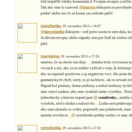
tiež nepáčili všetky komentáre k Tvojmu receptu a určite
Tak aby sme to uzavreli
@pazros
ďakujem za povzbuden
pridať alebo nie čo sa komu zas nebude páčiť.
sonulienka
, 29. novembra 2013 o 16:07
@tancotanka
ďakujem - veď preto soom to sem dala, kom
Ja dávam recepty alebo nápady sem pre ľudí ak niekto ch
páči.
marijanna
, 29. novembra 2013 o 17:26
smutne, čo sa okolo nas deje. . . stranka bola vytvorena
veciach a nie, aby sa tu niekto vyžival v tom, že kritizuje
aby sa napisali pozitivne a aj negativne veci. Ale pisat
gramatickych chyb, sorry, to je na hlavu...ak to nevadi r
Napad bol pridany, doma urobeny a nebol urobeny rychl
sme vsetci nadani, aby sme vyrabali tazke vyrobky...Tent
jednoduchy a hlavne napad pani
@
sonulienky...
mohla s
vyrobok, niečo dodat a nalozit ho. . .Ludia sem pridavaju
aby nam ukazali co vedie, popestrili nas jedalnicek, nase 
nastala revolucia....
@
sonulienka pridaj vsetko co mas..d
sonulienka
, 29. novembra 2013 o 17:41