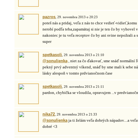
pazros
, 29. novembra 2013 o 20:23
poteš nás a pridaj, veľa z nás to chce vedieť-vidieť,komu
nerobí podľa teba,zapamätaj si nie je ten čo by vyhovel 
nakoniec je tu veľa receptov čo by ani svine nepožrali a
super
spetkasoli
, 29. novembra 2013 o 21:10
@sonulienka
, niet za čo ďakovať, sme snáď normální ľu
pekný prvý adventný víkend, snáď by sme mali k sebe ná
lásky alespoň v tomto prdvianočnom čase
spetkasoli
, 29. novembra 2013 o 21:11
pardon, chybička se vloudila, opravujem ...v predvianočn
nika72
, 29. novembra 2013 o 21:33
@sonulienka
ja ti želám veľa dobrých nápadov....a veľ
dobré <3