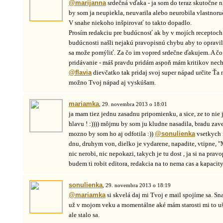
@marijanna
srdečná vďaka - ja som do teraz skutočne n
by som ja neupiekla, neuvarila alebo neurobila vlastnoru
V snahe niekoho inšpirovať to takto dopadlo.
Prosím redakciu pre budúcnosť ak by v mojích receptoch
budúcnosti našli nejakú pravopisnú chybu aby to opravili
sa može pomýliť. Za čo im vopred srdečne ďakujem. A čo 
pridávanie - máš pravdu pridám aspoň mám kritikov nech 
@flavia
dievčatko tak pridaj svoj super nápad určite Ťa
možno Tvoj nápad aj vyskúšam.
mariamka
, 29. novembra 2013 o 18:01
ja mam tiez jednu zasadnu pripomienku, a sice, ze to nie 
hlavu ! :)))) môjmu by som ju kludne nasadila, bradu zaves
mozno by som ho aj odfotila :))
@sonulienka
vsetkych
dnu, druhym von, dielko je vydarene, napadite, vtipne, "
nic nerobi, nic nepokazi, takych je tu dost , ja si na prav
budem ti robit editora, redakcia na to nema cas a kapacity
sonulienka
, 29. novembra 2013 o 18:19
@mariamka
si skvelá daj mi Tvoj e mail spojíme sa. Sn
už v mojom veku a momentálne aké mám starosti mi to ušl
ale stalo sa.