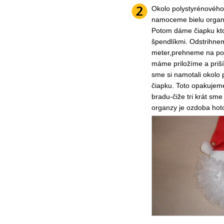
Okolo polystyrénového 
namoceme bielu organz
Potom dáme čiapku kto
špendlíkmi. Odstrihnem
meter,prehneme na po
máme priložíme a priš
sme si namotali okolo 
čiapku. Toto opakujeme
bradu-čiže tri krát sme
organzy je ozdoba hot