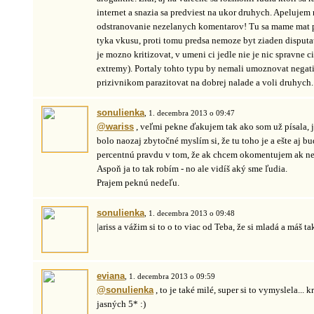
internet a snazia sa predviest na ukor druhych. Apeluje
odstranovanie nezelanych komentarov! Tu sa mame mat pre
tyka vkusu, proti tomu predsa nemoze byt ziaden disputat
je mozno kritizovat, v umeni ci jedle nie je nic spravne c
extremy). Portaly tohto typu by nemali umoznovat nega
prizivnikom parazitovat na dobrej nalade a voli druhych.
sonulienka
, 1. decembra 2013 o 09:47
@wariss
, veľmi pekne ďakujem tak ako som už písala, j
bolo naozaj zbytočné myslím si, že tu toho je a ešte aj bu
percentnú pravdu v tom, že ak chcem okomentujem ak 
Aspoň ja to tak robím - no ale vidíš aký sme ľudia.
Prajem peknú nedeľu.
sonulienka
, 1. decembra 2013 o 09:48
|ariss a vážim si to o to viac od Teba, že si mladá a máš ta
eviana
, 1. decembra 2013 o 09:59
@sonulienka
, to je také milé, super si to vymyslela... 
jasných 5* :)