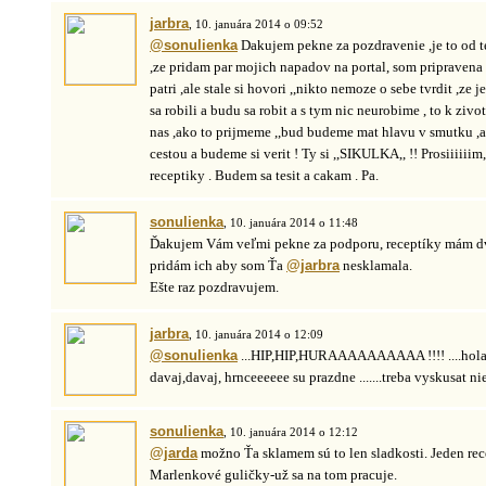
jarbra
, 10. januára 2014 o 09:52
@sonulienka
Dakujem pekne za pozdravenie ,je to od t
,ze pridam par mojich napadov na portal, som pripravena a
patri ,ale stale si hovori ,,nikto nemoze o sebe tvrdit ,ze 
sa robili a budu sa robit a s tym nic neurobime , to k zivotu
nas ,ako to prijmeme ,,bud budeme mat hlavu v smutku ,
cestou a budeme si verit ! Ty si ,,SIKULKA,, !! Prosiiiiiim,
receptiky . Budem sa tesit a cakam . Pa.
sonulienka
, 10. januára 2014 o 11:48
Ďakujem Vám veľmi pekne za podporu, receptíky mám d
pridám ich aby som Ťa
@jarbra
nesklamala.
Ešte raz pozdravujem.
jarbra
, 10. januára 2014 o 12:09
@sonulienka
...HIP,HIP,HURAAAAAAAAAA !!!! ....hola
davaj,davaj, hrnceeeeee su prazdne .......treba vyskusat nie
sonulienka
, 10. januára 2014 o 12:12
@jarda
možno Ťa sklamem sú to len sladkosti. Jeden rec
Marlenkové guličky-už sa na tom pracuje.