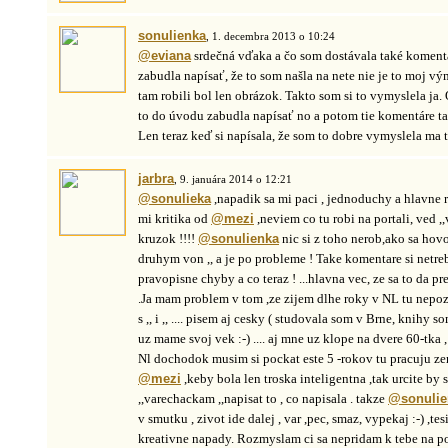
sonulienka
, 1. decembra 2013 o 10:24
@eviana
srdečná vďaka a čo som dostávala také koment
zabudla napísať, že to som našla na nete nie je to moj v
tam robili bol len obrázok. Takto som si to vymyslela ja
to do úvodu zabudla napísať no a potom tie komentáre ta
Len teraz keď si napísala, že som to dobre vymyslela ma 
jarbra
, 9. januára 2014 o 12:21
@sonulieka
,napadik sa mi paci , jednoduchy a hlavne 
mi kritika od
@mezi
,neviem co tu robi na portali, ved ,
kruzok !!!!
@sonulienka
nic si z toho nerob,ako sa hov
druhym von ,, a je po probleme ! Take komentare si netre
pravopisne chyby a co teraz ! ...hlavna vec, ze sa to da pr
.Ja mam problem v tom ,ze zijem dlhe roky v NL tu nepozna
s ,, i ,, .... pisem aj cesky ( studovala som v Brne, knihy s
uz mame svoj vek :-) .... aj mne uz klope na dvere 60-tka
Nl dochodok musim si pockat este 5 -rokov tu pracuju ze
@mezi
,keby bola len troska inteligentna ,tak urcite by 
,,varechackam ,,napisat to , co napisala . takze
@sonulie
v smutku , zivot ide dalej , var ,pec, smaz, vypekaj :-) ,te
kreativne napady. Rozmyslam ci sa nepridam k tebe na