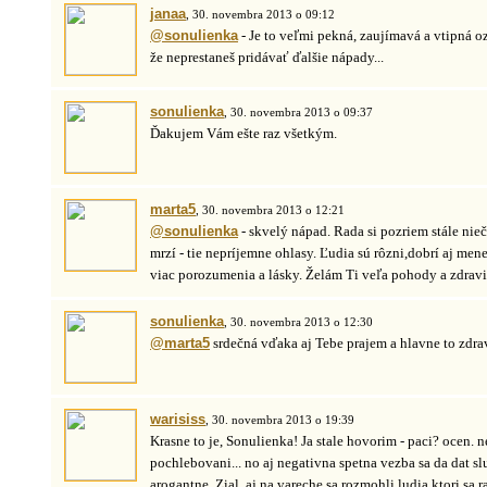
janaa
, 30. novembra 2013 o 09:12
@sonulienka
- Je to veľmi pekná, zaujímavá a vtipná o
že neprestaneš pridávať ďalšie nápady...
sonulienka
, 30. novembra 2013 o 09:37
Ďakujem Vám ešte raz všetkým.
marta5
, 30. novembra 2013 o 12:21
@sonulienka
- skvelý nápad. Rada si pozriem stále nie
mrzí - tie nepríjemne ohlasy. Ľudia sú rôzni,dobrí aj me
viac porozumenia a lásky. Želám Ti veľa pohody a zdravi
sonulienka
, 30. novembra 2013 o 12:30
@marta5
srdečná vďaka aj Tebe prajem a hlavne to zdra
warisiss
, 30. novembra 2013 o 19:39
Krasne to je, Sonulienka! Ja stale hovorim - paci? ocen. n
pochlebovani... no aj negativna spetna vezba sa da dat 
arogantne. Zial, aj na vareche sa rozmohli ludia ktori sa