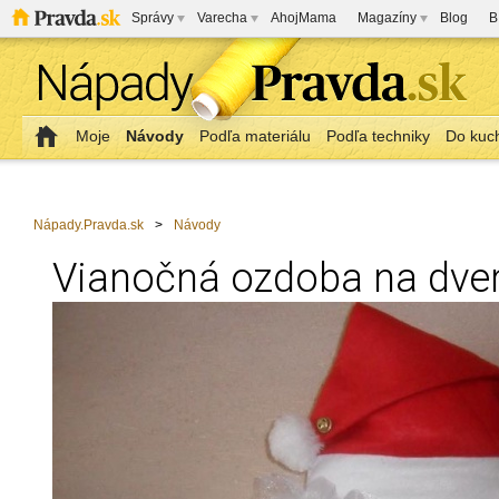
Správy
Varecha
AhojMama
Magazíny
Blog
B
Moje
Návody
Podľa materiálu
Podľa techniky
Do kuc
Nápady.Pravda.sk
>
Návody
Vianočná ozdoba na dve