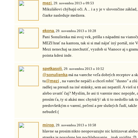
mezi
, 29. novembra 2013 o 09:53
Mikulášovi chýbajú oči. A ... i a y je v slovenčine základ
čiarke nasleduje medzera.
ekona
, 29. novembra 2013 o 10:28
Pani Sonulienka má svoj vek, prišla s nápadmi na viano
MEZI hrať na kantora, tak si si mal nájsť iný portál, nie
Mezi nenechaj sa znechutiť, vyzdob si Vianoce aj s gram
pointa kdesi inde.
spetkasoli
, 29. novembra 2013 o 10:52
@sonulienka
má na vareche veľa dobrých receptov a sk
tu
@mezi
, na vareche nepáči a chceš robiť "dusno" a zlú 
radšej sa presuň na iné stránky, sem asi nepatríš. A vieš s
alebo uvariť čaj? Myslím, že asi ti varenie moc nepojde, a
prosím ťa, ty si akási moc chytrá/ý/ ak ti to nedošlo tak t
predovšetkým o varení, pečení a pre slušných ľudí, takže 
nebudeš:(
mirop
, 29. novembra 2013 o 10:58
hlavne sa prosim nikto neopovazujte nic kritizovat alebo 
stranke je povolene len pochlebovanie... inak uvidite :D