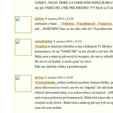
USMEV , PALEC HORE A S USMEVOM SONULIENKA !!!!! V
my pre VARECHU a NIE PRE KRITIKU !!!!! Nech sa Ti da
jarbra
, 9. januára 2014 o 12:29
suhlasim s Vami ....
@ekona
,
@spetkasoli
,
@pazros
atd.....DAKUJEM Vam ,ze ste take, ake ste ! S pozdravom 
sonulienka
, 9. januára 2014 o 15:34
@jarbra
si zlatá povzbudila si ma a ďakujem Ti. Možno 
komentárov, že na "VARECHE" sa len chváli a nič iné. Al
Mala som a mám aj pár nových receptov ale ma to odradil
No ale čo už každý si može písať čo chce.
Ešte raz srdečná vďaka a pozdravujem.
jerica
, 9. januára 2014 o 23:05
@sonulienka
, pekný neskorý pozdrav, krásne dielko, j
akou šikovnosťou tvoríš, nie len na "nápady" ale aké krás
robené slávnostné misy, a to nehovorím o receptoch :-) M
nad tvojou pokorou pri komentoch. Mám tiež názor ako t
citujem tvoje slová : Mala som a mám aj pár nových recep
som ich sem nedala.