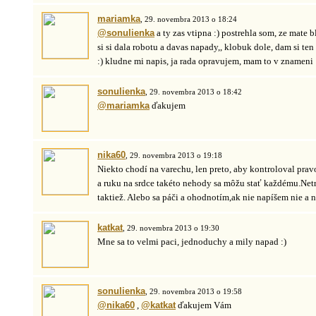
mariamka
, 29. novembra 2013 o 18:24
@sonulienka
a ty zas vtipna :) postrehla som, ze mate 
si si dala robotu a davas napady,, klobuk dole, dam si ten
:) kludne mi napis, ja rada opravujem, mam to v znameni 
sonulienka
, 29. novembra 2013 o 18:42
@mariamka
ďakujem
nika60
, 29. novembra 2013 o 19:18
Niekto chodí na varechu, len preto, aby kontroloval pravo
a ruku na srdce takéto nehody sa môžu stať každému.Net
taktiež. Alebo sa páči a ohodnotím,ak nie napíšem nie a 
katkat
, 29. novembra 2013 o 19:30
Mne sa to velmi paci, jednoduchy a mily napad :)
sonulienka
, 29. novembra 2013 o 19:58
@nika60
,
@katkat
ďakujem Vám