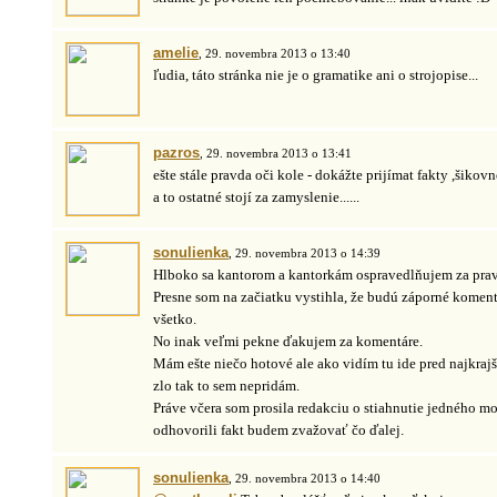
amelie
, 29. novembra 2013 o 13:40
ľudia, táto stránka nie je o gramatike ani o strojopise...
pazros
, 29. novembra 2013 o 13:41
ešte stále pravda oči kole - dokážte prijímat fakty ,šikov
a to ostatné stojí za zamyslenie......
sonulienka
, 29. novembra 2013 o 14:39
Hlboko sa kantorom a kantorkám ospravedlňujem za prav
Presne som na začiatku vystihla, že budú záporné komen
všetko.
No inak veľmi pekne ďakujem za komentáre.
Mám ešte niečo hotové ale ako vidím tu ide pred najkraj
zlo tak to sem nepridám.
Práve včera som prosila redakciu o stiahnutie jedného m
odhovorili fakt budem zvažovať čo ďalej.
sonulienka
, 29. novembra 2013 o 14:40