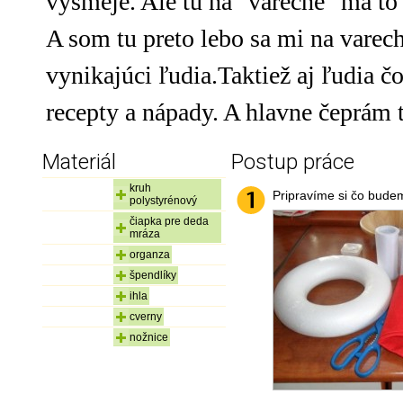
vysmeje. Ale tu na "vareche" ma to
A som tu preto lebo sa mi na varech
vynikajúci ľudia.Taktiež aj ľudia č
recepty a nápady. A hlavne čeprám t
Materiál
Postup práce
kruh
Pripravíme si čo bude
polystyrénový
čiapka pre deda
mráza
organza
špendlíky
ihla
cverny
nožnice