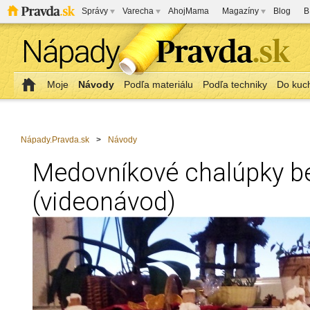
Správy
Varecha
AhojMama
Magazíny
Blog
B
Moje
Návody
Podľa materiálu
Podľa techniky
Do kuc
Nápady.Pravda.sk
>
Návody
Medovníkové chalúpky be
(videonávod)