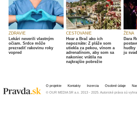
ZDRAVIE
CESTOVANIE
ŽENA
Lekári neverili vlastným
Hvar a Brač ako ich
Dara R
očiam. Srdce môže
nepoznáte: Z pláže som
postav
prezradiť rakovinu roky
utiekla za pekou, vínom a
hudby 
vopred
adrenalínom, aby som sa
ju sva
nakoniec vrátila na
najkrajšie pobrežie
O projekte
Kontakty
Inzercia
Osobné údaje
Nas
© OUR MEDIA SR a.s. 2013 - 2025. Autorské práva sú vyhra