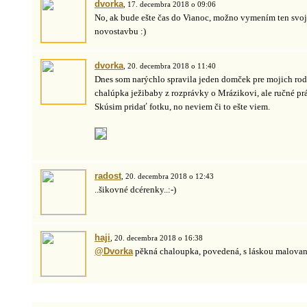
dvorka
, 17. decembra 2018 o 09:06
No, ak bude ešte čas do Vianoc, možno vymením ten svo
novostavbu :)
dvorka
, 20. decembra 2018 o 11:40
Dnes som narýchlo spravila jeden domček pre mojich rod
chalúpka ježibaby z rozprávky o Mrázikovi, ale ručné prác
Skúsim pridať fotku, no neviem či to ešte viem.
radost
, 20. decembra 2018 o 12:43
..šikovné dcérenky..:-)
haji
, 20. decembra 2018 o 16:38
@Dvorka
pěkná chaloupka, povedená, s láskou malovaná