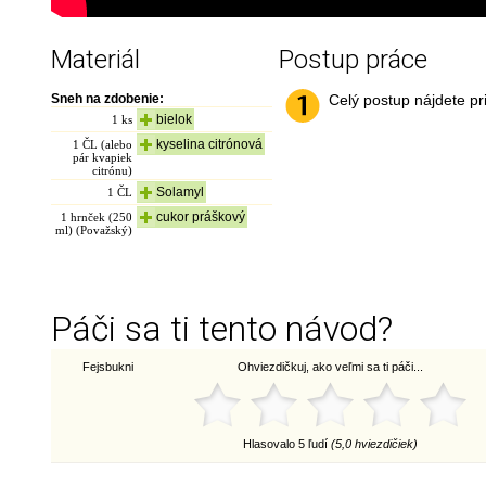
Materiál
Postup práce
Sneh na zdobenie:
Celý postup nájdete pr
bielok
1
ks
kyselina citrónová
1
ČL (alebo
pár kvapiek
citrónu)
Solamyl
1
ČL
cukor práškový
1
hrnček (250
ml) (Považský)
Páči sa ti tento návod?
Fejsbukni
Ohviezdičkuj, ako veľmi sa ti páči...
Hlasovalo 5 ľudí
(5,0 hviezdičiek)