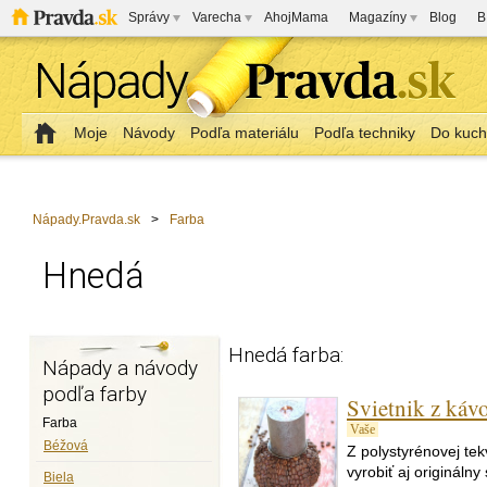
Správy
Varecha
AhojMama
Magazíny
Blog
B
Moje
Návody
Podľa materiálu
Podľa techniky
Do kuc
Nápady.Pravda.sk
>
Farba
Hnedá
Hnedá farba:
Nápady a návody
podľa farby
Svietnik z káv
Farba
Vaše
Béžová
Z polystyrénovej tek
vyrobiť aj originálny
Biela