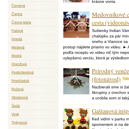
krásne vonia.
Červená
Medovníkové c
Čierna
cesta (videoná
Čierno-biela
Sušienky Indian Vám
Fialová
chalúpku za pár minú
Hnedá
snehu a Vianoce sa 
postup nájdete priamo vo videu. ► 
Medená
podľa receptu vo videu nič tým nep
Modrá
vylepšenú verziu, ktorá je výsledko
Oranžová
Prírodný venče
Pestrofarebná
(fotonávod)
Vaš
Priehľadná
Nazbierali sme si ža
Ružová
škrupiny z orechov 
Strieborná
a urobila som si tak
Šedá
Gaštanová inšp
Vosk
Keď vidím v parku m
Tyrkysová
spomeniem si na dets