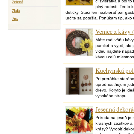
či zvieratká a bol t
Zelená
plný radosti. Tento 
Zlatá
detičky. Stačí len nazbierať pár gaš
určite sa potešia. Ponúkam tip, ako
Žltá
Veniec z kávy 
Máte radi vôňu kávy
pomlieť a vypiť, ale
videu nájdete nápad
kávou celú miestnosť
Kuchynská pol
Pri prerábke staréh
uprednostňujem je
drevo. Koryto je ide
vysokého stropu.
Jesenná dekorá
Príroda na jeseň je
krásnych zážitkov a r
krásy? Vyrobiť dekor