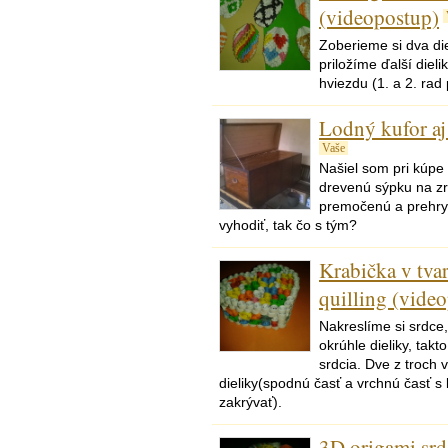
(videopostup)
Zoberieme si dva die
priložíme ďalší dieli
hviezdu (1. a 2. rad 
Lodný kufor aj 
Vaše
Našiel som pri kúpe 
drevenú sýpku na z
premočenú a prehry
vyhodiť, tak čo s tým?
Krabička v tvar
quilling (vide
Nakreslíme si srdce
okrúhle dieliky, tak
srdcia. Dve z troch
dieliky(spodnú časť a vrchnú časť 
zakrývať).
3D origami srd