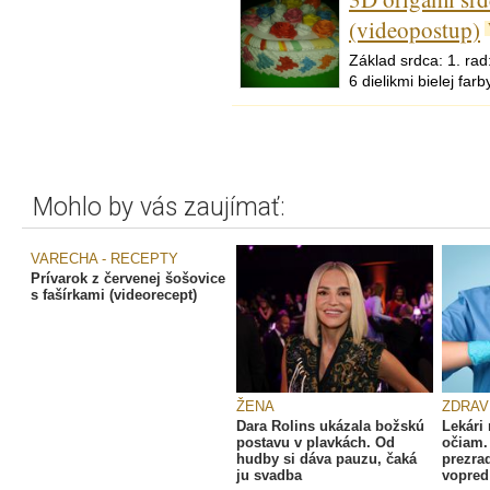
(videopostup)
Základ srdca: 1. rad
6 dielikmi bielej farb
Mohlo by vás zaujímať:
VARECHA - RECEPTY
Prívarok z červenej šošovice
s fašírkami (videorecept)
ŽENA
ZDRAV
Dara Rolins ukázala božskú
Lekári 
postavu v plavkách. Od
očiam.
hudby si dáva pauzu, čaká
prezra
ju svadba
vopred