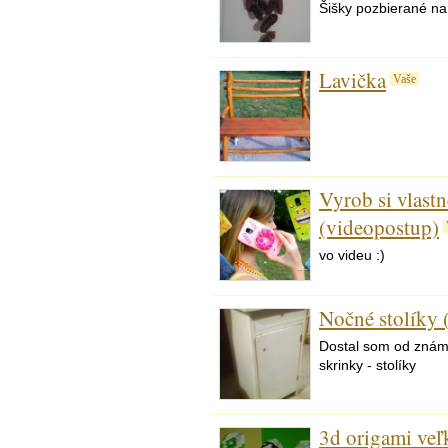
Šišky pozbierané n
Lavička
Vaše
Vyrob si vlastn
(videopostup)
vo videu :)
Nočné stolíky 
Dostal som od znám
skrinky - stolíky
3d origami veľ