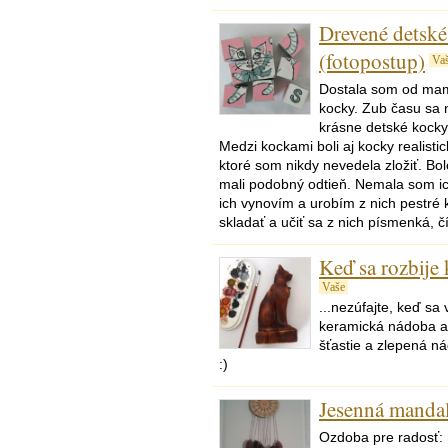
Drevené detsk
(fotopostup)
Va
Dostala som od mam
kocky. Zub času sa n
krásne detské kocky
Medzi kockami boli aj kocky realist
ktoré som nikdy nevedela zložiť. Bo
mali podobný odtieň. Nemala som i
ich vynovím a urobím z nich pestré 
skladať a učiť sa z nich písmenká, čí
Keď sa rozbije 
Vaše
...nezúfajte, keď s
keramická nádoba al
šťastie a zlepená n
:)
Jesenná manda
Ozdoba pre radosť: 