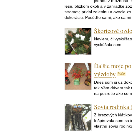
jednou z možností. 
lese, blízkom okolí a v záhradke zoz
stromov, pridal zeleninu a ovocie z
dekoráciu. Posúďte sami, ako sa mi 
Škoricové ozdo
Neviem, či vyskúšat
vyskúšala som.
Ďalšie moje po
výzdoby
Vaše
Dnes som si už dok
tak Vám dávam tak t
na pozretie ako som 
Sovia rodinka 
Z brezových klátikov
Inšpirovala som sa i
vlastnú soviu rodinku