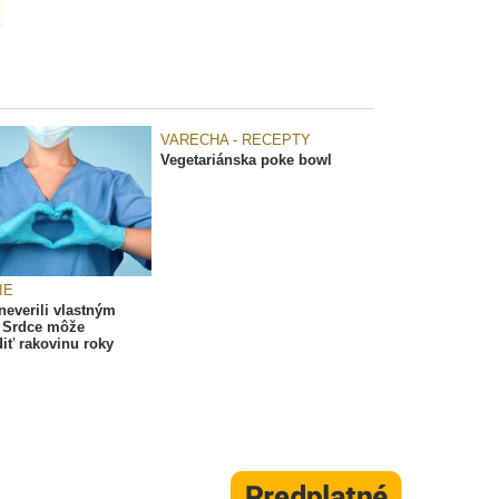
VARECHA - RECEPTY
Vegetariánska poke bowl
IE
neverili vlastným
 Srdce môže
diť rakovinu roky