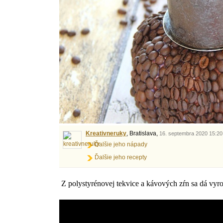
Kreativneruky
, Bratislava,
16. septembra 2020 15:20
Ďalšie jeho nápady
Ďalšie jeho recepty
Z polystyrénovej tekvice a kávových zŕn sa dá vyrob