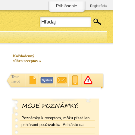
Prihlásenie
Registrácia
Každodenný
súhrn receptov »
Tento
návod
Poznámky k receptom, môžu písať len
prihlásení použivatelia. Prihláste sa