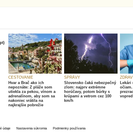
pt)
CESTOVANIE
SPRÁVY
ZDRAV
Hvar a Brač ako ich
Slovensko čaká nebezpečný
Lekári 
nepoznáte: Z pláže som
zlom: najprv extrémne
očiam.
utiekla za pekou, vínom a
horúčavy, potom búrky s
prezra
adrenalínom, aby som sa
krúpami a vetrom cez 100
vopred
nakoniec vrátila na
km/h
najkrajšie pobrežie
é údaje
Nastavenia súkromia
Podmienky používania