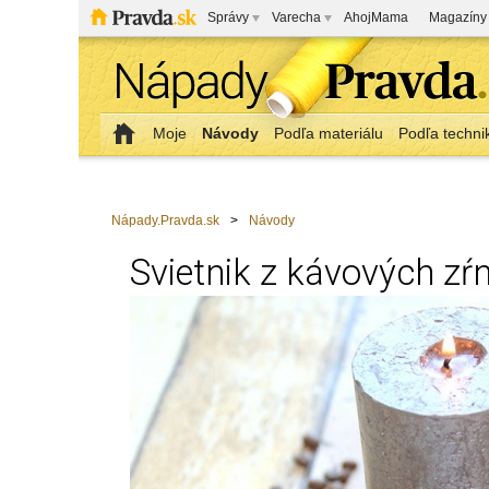
Správy
Varecha
AhojMama
Magazíny
Moje
Návody
Podľa materiálu
Podľa techni
Nápady.Pravda.sk
>
Návody
Svietnik z kávových zŕ