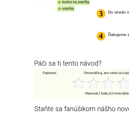
bodce na sviečky
sviečka
Do stredu n
Ďakujeme z
Páči sa ti tento návod?
Fejsbukni
Ohviezdičkuj, ako veľmi sa ti páči
Hlasovali 2 ľudia
(5,0 hviezdičie
Staňte sa fanúšikom nášho nov