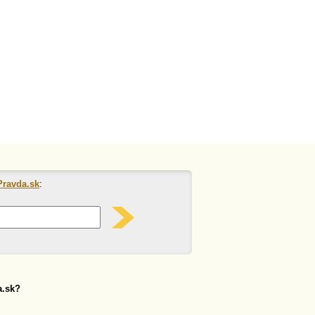
Pravda.sk
:
a.sk?