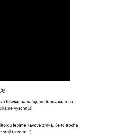
ce
ovú tekvicu namaľujeme tupovačom na
cháme vyschnúť.
štoľou lepíme kávové zrnká. Je to trocha
 stojí to za to. :)