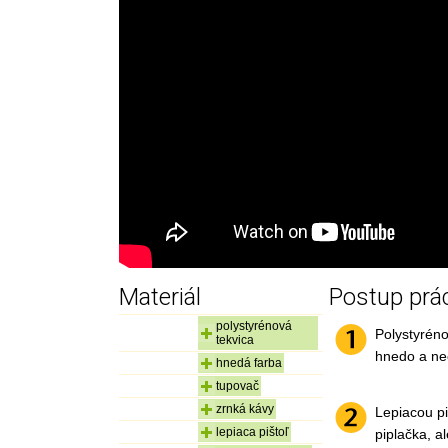
Materiál
Postup prá
polystyrénová
Polystyrén
tekvica
hnedo a ne
hnedá farba
tupovač
zrnká kávy
Lepiacou pi
lepiaca pištoľ
piplačka, ale