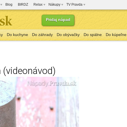
Blog
BIRDZ
Relax
Nákupy
TV Pravda
Pridaj nápad
ky
Do kuchyne
Do záhrady
Do obývačky
Do spálne
Do kúpeľne
n (videonávod)