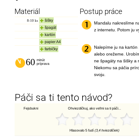
Materiál
Postup práce
šišky
8-10
ks
Mandalu nakreslíme na 
špagát
z internetu. Potom ju 
kartón
papier A4
Nalepíme ju na kartón
farbičky
alebo orežeme. Urobím
60
minút
ne špagáty na šišky a 
príprava
Niekomu sa páčia prír
svoju.
Páči sa ti tento návod?
Fejsbukni
Ohviezdičkuj, ako veľmi sa ti páči...
Hlasovalo 5 ľudí
(3,4 hviezdičiek)