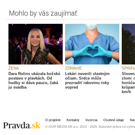
Mohlo by vás zaujímať:
ŽENA
ZDRAVIE
SPRÁ
Dara Rolins ukázala božskú
Lekári neverili vlastným
Sloven
postavu v plavkách. Od
očiam. Srdce môže
zlom: 
hudby si dáva pauzu, čaká
prezradiť rakovinu roky
horúča
ju svadba
vopred
krúpam
km/h
O projekte
Kontakty
Inzercia
Osobné údaje
Nas
© OUR MEDIA SR a.s. 2013 - 2025. Autorské práva sú vyhra