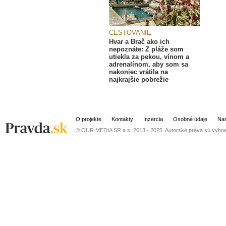
CESTOVANIE
Hvar a Brač ako ich
nepoznáte: Z pláže som
utiekla za pekou, vínom a
adrenalínom, aby som sa
nakoniec vrátila na
najkrajšie pobrežie
O projekte
Kontakty
Inzercia
Osobné údaje
Nas
© OUR MEDIA SR a.s. 2013 - 2025. Autorské práva sú vyhra