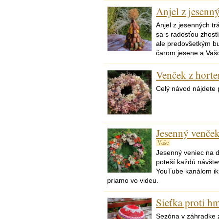
Anjel z jesenn
Anjel z jesenných t
sa s radosťou zhost
ale predovšetkým bu
čarom jesene a Vašo
Venček z horte
Celý návod nájdete 
Jesenný venček
Vaše
Jesenný veniec na d
poteší každú návštev
YouTube kanálom iki
priamo vo videu.
Sieťka proti h
Sezóna v záhradke 