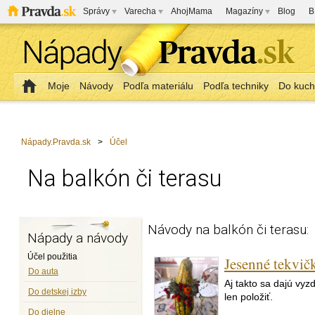
Správy
Varecha
AhojMama
Magazíny
Blog
B
Moje
Návody
Podľa materiálu
Podľa techniky
Do kuc
Nápady.Pravda.sk
>
Účel
Na balkón či terasu
Návody na balkón či terasu:
Nápady a návody
Účel použitia
Jesenné tekvič
Do auta
Aj takto sa dajú vyz
Do detskej izby
len položiť.
Do dielne