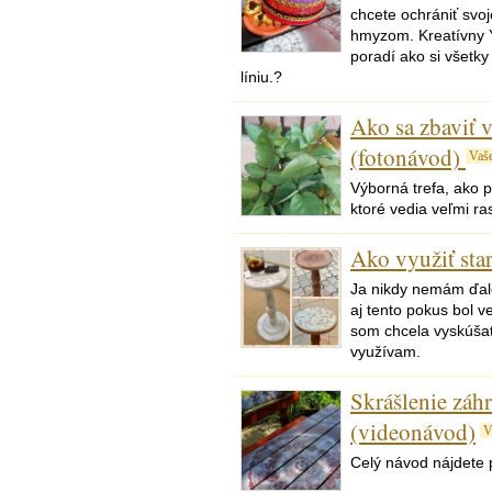
chcete ochrániť svo
hmyzom. Kreatívny 
poradí ako si všetky 
líniu.?
Ako sa zbaviť v
(fotonávod)
Vaš
Výborná trefa, ako p
ktoré vedia veľmi ras
Ako využiť star
Ja nikdy nemám ďale
aj tento pokus bol v
som chcela vyskúšať
využívam.
Skrášlenie záh
(videonávod)
V
Celý návod nájdete 