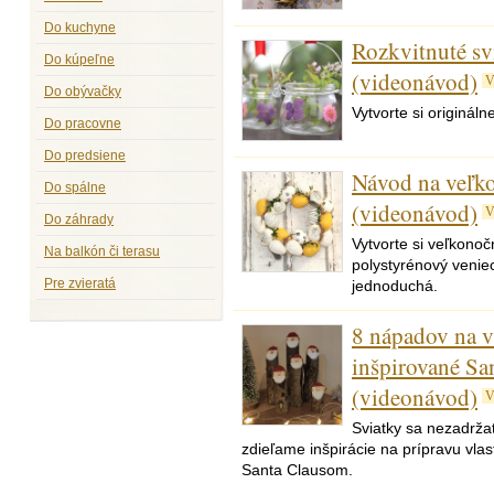
Do kuchyne
Rozkvitnuté sv
Do kúpeľne
(videonávod)
V
Do obývačky
Vytvorte si originál
Do pracovne
Do predsiene
Návod na veľk
Do spálne
(videonávod)
V
Do záhrady
Vytvorte si veľkonoč
Na balkón či terasu
polystyrénový veniec
Pre zvieratá
jednoduchá.
8 nápadov na v
inšpirované Sa
(videonávod)
V
Sviatky sa nezadržat
zdieľame inšpirácie na prípravu vla
Santa Clausom.