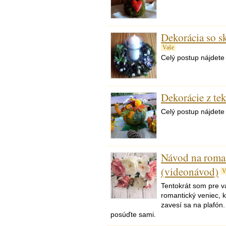
Dekorácia so s
Vaše
Celý postup nájdete
Dekorácie z te
Celý postup nájdete 
Návod na roma
(videonávod)
V
Tentokrát som pre vá
romantický veniec, 
zavesí sa na plafón.
posúďte sami.