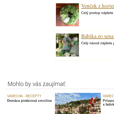
Venček z horte
Celý postup nájdete
Bábika zo sena
Celý návod nájdete 
Mohlo by vás zaujímať:
VARECHA - RECEPTY
VAREC
Domáca pistáciová zmrzlina
Prívar
s fašír