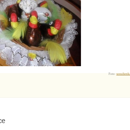
Foto:
sonulienk
ce