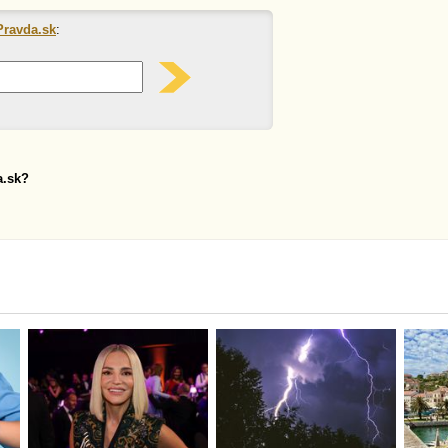
Pravda.sk
:
a.sk?