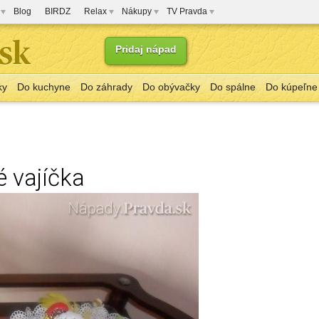
Blog
BIRDZ
Relax
Nákupy
TV Pravda
Pridaj nápad
ky
Do kuchyne
Do záhrady
Do obývačky
Do spálne
Do kúpeľne
 vajíčka