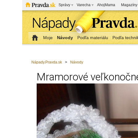
Správy
Varecha
AhojMama
Magazíny
Moje
Návody
Podľa materiálu
Podľa techni
Nápady.Pravda.sk
>
Návody
Mramorové veľkonočné