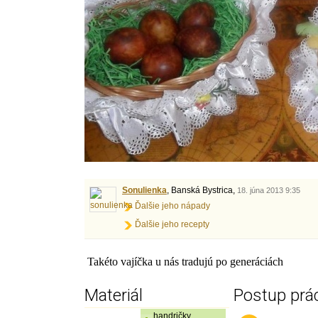
Sonulienka
, Banská Bystrica,
18. júna 2013 9:35
Ďalšie jeho nápady
Ďalšie jeho recepty
Takéto vajíčka u nás tradujú po generáciách
Materiál
Postup prá
handričky