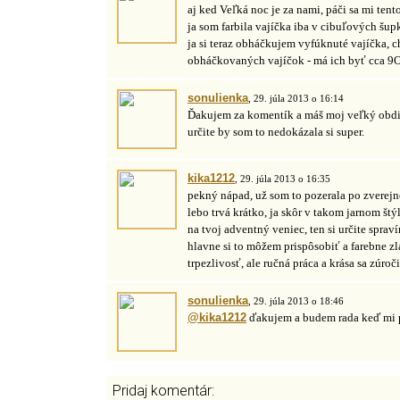
aj ked Veľká noc je za nami, páči sa mi tent
ja som farbila vajíčka iba v cibuľových šu
ja si teraz obháčkujem vyfúknuté vajíčka, c
obháčkovaných vajíčok - má ich byť cca 9O
sonulienka
, 29. júla 2013 o 16:14
Ďakujem za komentík a máš moj veľký obdiv
určite by som to nedokázala si super.
kika1212
, 29. júla 2013 o 16:35
pekný nápad, už som to pozerala po zverejn
lebo trvá krátko, ja skôr v takom jarnom štý
na tvoj adventný veniec, ten si určite sprav
hlavne si to môžem prispôsobiť a farebne zl
trpezlivosť, ale ručná práca a krása sa zúroč
sonulienka
, 29. júla 2013 o 18:46
@kika1212
ďakujem a budem rada keď mi p
Pridaj komentár: