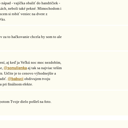
o nápad - vajíčka obaliť do handričiek -
pkách, neboli také pekné. Mimochodom i
hcem si robiť veniec na dvere z
 ks.
 za to hačkovanie chcela by som to ale
ení, aj keď ja Veľkú noc moc nezdobím,
le,
@sonulienka
aj tak sa najviac teším
ím. Určite je to cenovo výhodnejšie a
adiť.
@babuci
obdivujem tvoju
ia pri finálnom efekte.
otom Tvoje dielo pošleš na foto.