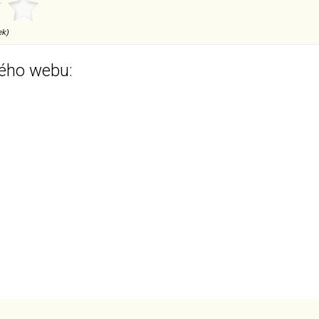
ek)
ého webu: