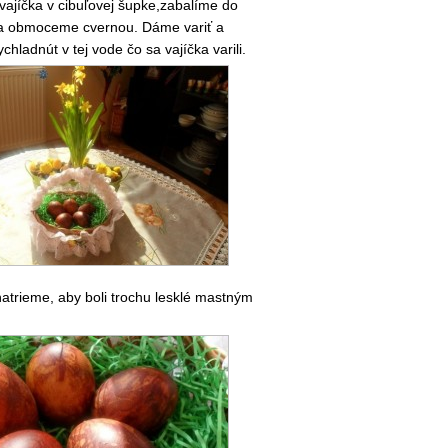
vajíčka v cibuľovej šupke,zabalíme do
 a obmoceme cvernou. Dáme variť a
hladnút v tej vode čo sa vajíčka varili.
atrieme, aby boli trochu lesklé mastným