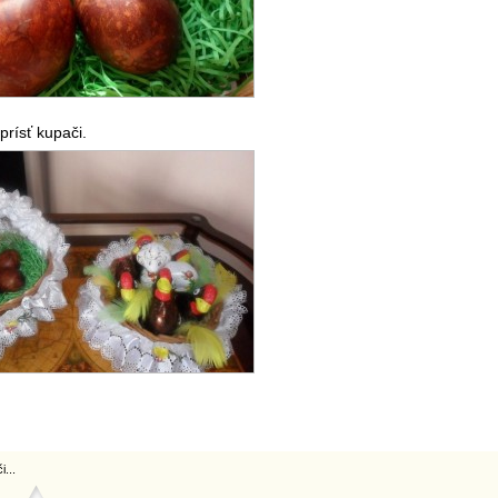
rísť kupači.
...