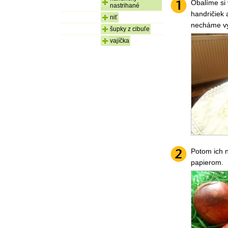
Obalíme si 
nastrihané
handričiek
niť
necháme vyc
šupky z cibuľe
vajíčka
Potom ich n
papierom.