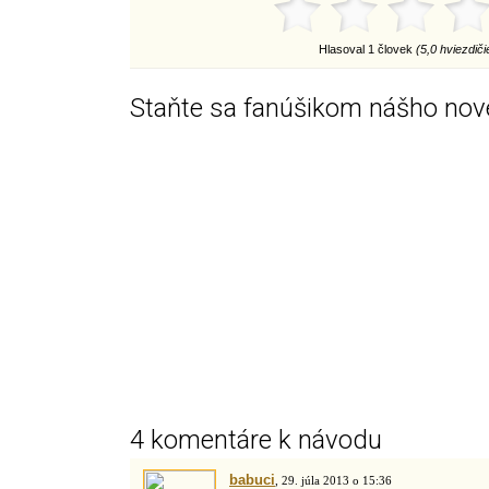
Hlasoval 1 človek
(5,0 hviezdiči
Staňte sa fanúšikom nášho nov
4 komentáre k návodu
babuci
, 29. júla 2013 o 15:36