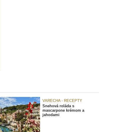
VARECHA - RECEPTY
Snehová roláda s
mascarpone krémom a
jahodami