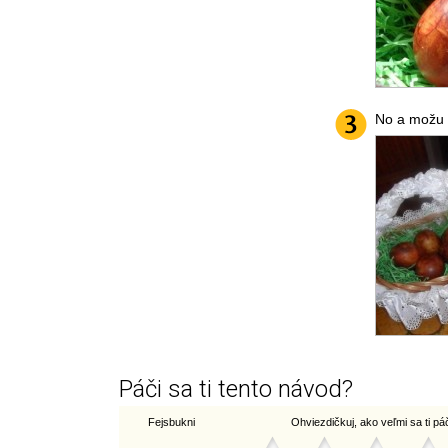
No a možu p
Páči sa ti tento návod?
Fejsbukni
Ohviezdičkuj, ako veľmi sa ti páči