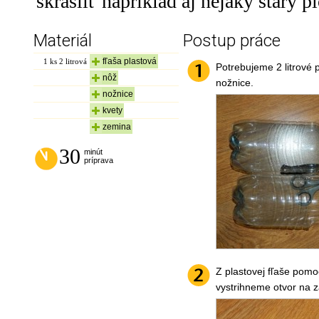
skrášliť napríklad aj nejaký starý plo
Materiál
Postup práce
fľaša plastová
1
ks 2 litrová
Potrebujeme 2 litrové p
nôž
nožnice.
nožnice
kvety
zemina
30
minút
príprava
Z plastovej fľaše pom
vystrihneme otvor na z