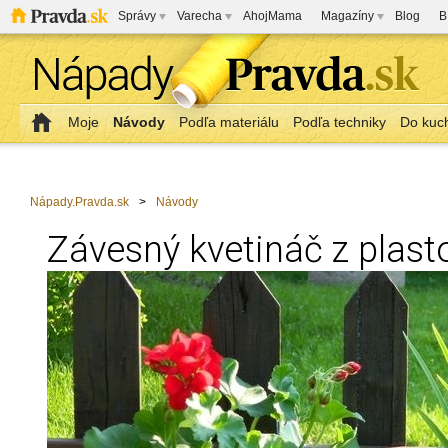
Správy
Varecha
AhojMama
Magazíny
Blog
B
Moje
Návody
Podľa materiálu
Podľa techniky
Do kuc
Nápady.Pravda.sk
>
Návody
Závesný kvetináč z plasto