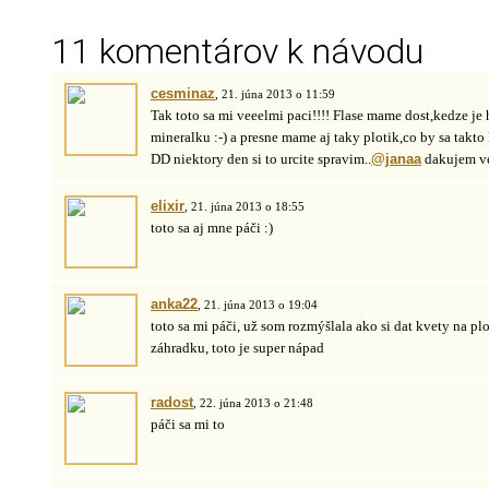
11 komentárov k návodu
cesminaz
, 21. júna 2013 o 11:59
Tak toto sa mi veeelmi paci!!!! Flase mame dost,kedze je
mineralku :-) a presne mame aj taky plotik,co by sa takto
DD niektory den si to urcite spravim..
@janaa
dakujem ve
elixir
, 21. júna 2013 o 18:55
toto sa aj mne páči :)
anka22
, 21. júna 2013 o 19:04
toto sa mi páči, už som rozmýšlala ako si dat kvety na 
záhradku, toto je super nápad
radost
, 22. júna 2013 o 21:48
páči sa mi to