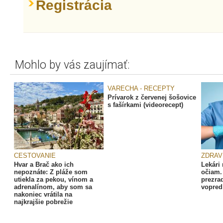
Registrácia
Mohlo by vás zaujímať:
VARECHA - RECEPTY
Prívarok z červenej šošovice
s fašírkami (videorecept)
CESTOVANIE
ZDRAV
Hvar a Brač ako ich
Lekári 
nepoznáte: Z pláže som
očiam.
utiekla za pekou, vínom a
prezra
adrenalínom, aby som sa
vopred
nakoniec vrátila na
najkrajšie pobrežie