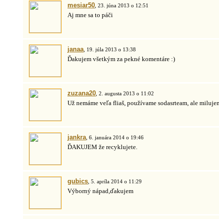
mesiar50
, 23. júna 2013 o 12:51
Aj mne sa to páči
janaa
, 19. júla 2013 o 13:38
Ďakujem všetkým za pekné komentáre :)
zuzana20
, 2. augusta 2013 o 11:02
Už nemáme veľa fliaš, používame sodasrteam, ale miluje
jankra
, 6. januára 2014 o 19:46
ĎAKUJEM že recyklujete.
gubics
, 5. apríla 2014 o 11:29
Výborný nápad,ďakujem