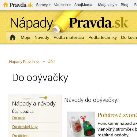
Správy
Varecha
AhojMama
Magazíny
Blog
B
Moje
Návody
Podľa materiálu
Podľa techniky
Do kuc
Nápady.Pravda.sk
>
Účel
Do obývačky
Návody do obývačky:
Nápady a návody
Účel použitia
Pohárové zvon
Do auta
Ponúkame nápad ak
Do detskej izby
vianočný stromček b
rozbitné ozdoby.
Do dielne