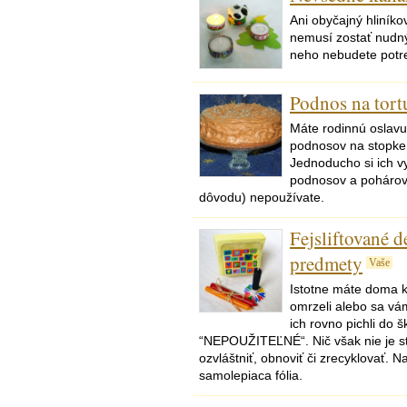
Ani obyčajný hliník
nemusí zostať nudný.
neho nebudete potre
Podnos na tort
Máte rodinnú oslavu
podnosov na stopke
Jednoducho si ich v
podnosov a pohárov,
dôvodu) nepoužívate.
Fejsliftované d
predmety
Vaše
Istotne máte doma k
omrzeli alebo sa vám
ich rovno pichli do 
“NEPOUŽITEĽNÉ“. Nič však nie je str
ozvláštniť, obnoviť či zrecyklovať. Na
samolepiaca fólia.