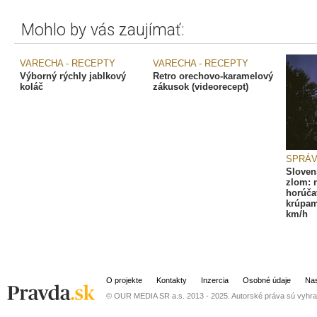
Mohlo by vás zaujímať:
VARECHA - RECEPTY
VARECHA - RECEPTY
Výborný rýchly jablkový
Retro orechovo-karamelový
koláč
zákusok (videorecept)
SPRÁ
Sloven
zlom: 
horúča
krúpam
km/h
O projekte
Kontakty
Inzercia
Osobné údaje
Nas
© OUR MEDIA SR a.s. 2013 - 2025. Autorské práva sú vyhra