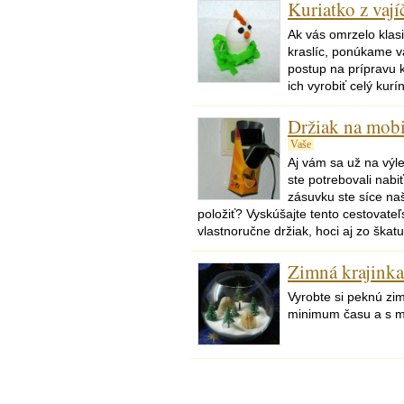
Kuriatko z vají
Ak vás omrzelo klas
kraslíc, ponúkame v
postup na prípravu k
ich vyrobiť celý kur
Držiak na mobil
Vaše
Aj vám sa už na výl
ste potrebovali nabiť
zásuvku ste síce naš
položiť? Vyskúšajte tento cestovateľs
vlastnoručne držiak, hoci aj zo škat
Zimná krajinka
Vyrobte si peknú zim
minimum času a s 