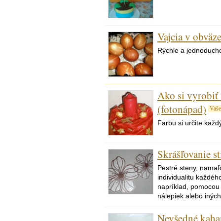
Vajcia v obväz
Rýchle a jednoduch
Ako si vyrobiť
(fotonápad)
Vaše
Farbu si určite každ
Skrášľovanie s
Pestré steny, namaľ
individualitu každéh
napríklad, pomocou 
nálepiek alebo inýc
Nevšedné kaha