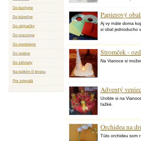
Do kuchyne
Papierový oba
Do kúpeľne
Aj vy máte doma ko
Do obývačky
si obal jednoducho v
Do pracovne
Do predsiene
Stromček - oz
Do spálne
Na Vianoce si možem
Do záhrady
Na balkón či terasu
Pre zvieratá
Adventý venie
Urobte si na Vianoce
ťažké.
Orchidea na dr
Túto orchideu som r