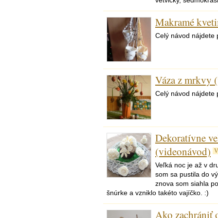
vetvičky, sedmokrásk
Makramé kveti
Celý návod nájdete 
Váza z mrkvy 
Celý návod nájdete 
Dekoratívne ve
(videonávod)
V
Veľká noc je až v dru
som sa pustila do v
znova som siahla po
šnúrke a vzniklo takéto vajíčko. :)
Ako zachrániť 