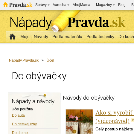
Správy
Varecha
AhojMama
Magazíny
Blog
B
Moje
Návody
Podľa materiálu
Podľa techniky
Do kuc
Nápady.Pravda.sk
>
Účel
Do obývačky
Návody do obývačky:
Nápady a návody
Účel použitia
Ako si vyrobiť
Do auta
(videonávod)
V
Do detskej izby
Celý postup nájdete
Do dielne