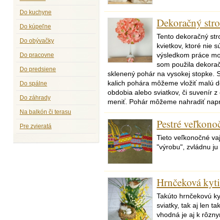
Do kuchyne
Dekoračný str
Do kúpeľne
Tento dekoračný str
Do obývačky
kvietkov, ktoré nie 
Do pracovne
výsledkom práce moj
som použila dekorač
Do predsiene
sklenený pohár na vysokej stopke. S
kalich pohára môžeme vložiť malú 
Do spálne
obdobia alebo sviatkov, či suvenír z
Do záhrady
meniť. Pohár môžeme nahradiť napr.
Na balkón či terasu
Pestré veľkono
Pre zvieratá
Tieto veľkonočné va
"výrobu", zvládnu ju 
Hrnčeková kyti
Takúto hrnčekovú kyt
sviatky, tak aj len ta
vhodná je aj k rôzny