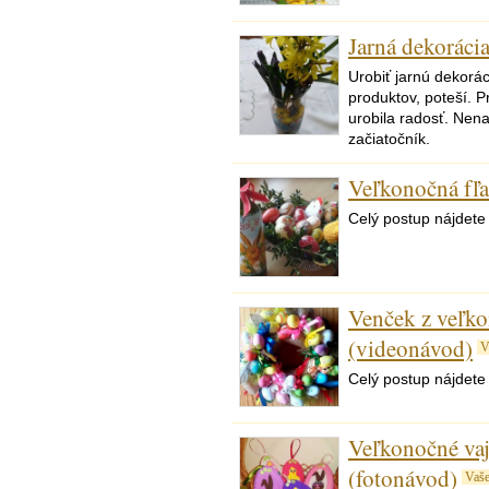
Jarná dekorácia
Urobiť jarnú dekorác
produktov, poteší. P
urobila radosť. Nena
začiatočník.
Veľkonočná fľa
Celý postup nájdete
Venček z veľko
(videonávod)
V
Celý postup nájdete
Veľkonočné vaj
(fotonávod)
Vaš