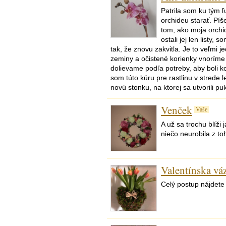
Patrila som ku tým ľ
orchideu starať. Pí
tom, ako moja orchid
ostali jej len listy,
tak, že znovu zakvitla. Je to veľmi
zeminy a očistené korienky vnoríme
dolievame podľa potreby, aby boli k
som túto kúru pre rastlinu v strede l
novú stonku, na ktorej sa utvorili puk
Venček
Vaše
A už sa trochu blíži
niečo neurobila z t
Valentínska vá
Celý postup nájdete