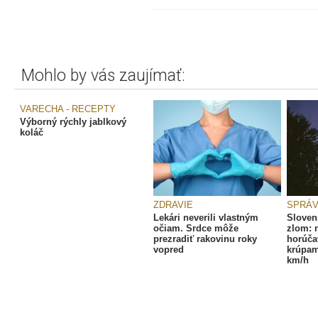
Mohlo by vás zaujímať:
VARECHA - RECEPTY
Výborný rýchly jablkový
koláč
ZDRAVIE
SPRÁ
Lekári neverili vlastným
Sloven
očiam. Srdce môže
zlom: 
prezradiť rakovinu roky
horúča
vopred
krúpam
km/h