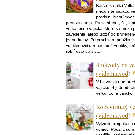
Keďže sa blíži Veľká
niečo s tematikou v
predajni kreatívnych
penovú gumu. Dá sa strihať, šiť, lep
veľkonočné vajíčka, ktoré sa môžu 
zavesenie, alebo uložiť do prútenéh
jednoduchý. Pri práci som použila sv
vajíčka uvidia moje malé vnučky, ur
robiť ešte ďalšie...
4 návody na ve
(videonávod)
V
V hlavnej úlohe pre
vajíčko. 4 jednoduc
veľkonočné vajíčko.
Rozkvitnutý v
(videonávod)
V
Vytvorte si spolu s
veniec. Použila som