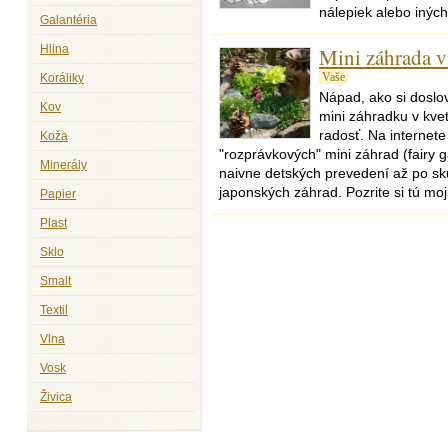
nálepiek alebo inýc
Galantéria
Hlina
Mini záhrada v
Koráliky
Vaše
Nápad, ako si doslov
Kov
mini záhradku v kvet
radosť. Na internet
Koža
"rozprávkových" mini záhrad (fairy
Minerály
naivne detských prevedení až po sk
japonských záhrad. Pozrite si tú moj
Papier
Plast
Sklo
Smalt
Textil
Vlna
Vosk
Živica