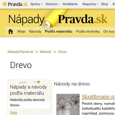
Správy
Varecha
AhojMama
Magazíny
Blog
B
Moje
Návody
Podľa materiálu
Podľa techniky
Do kuc
Nápady.Pravda.sk
>
Materiál
>
Drevo
Drevo
Návody na drevo:
Nápady a návody
podľa materiálu
Skrášľovanie s
Materiály podľa abecedy
Pestré steny, namaľ
Drevo
individualitu každéh
Fimo
napríklad, pomocou 