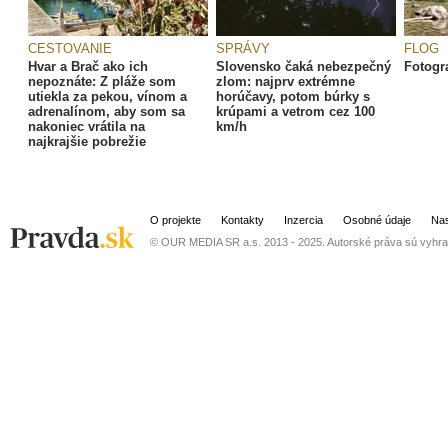
CESTOVANIE
SPRÁVY
FLOG
Hvar a Brač ako ich
Slovensko čaká nebezpečný
Fotogra
nepoznáte: Z pláže som
zlom: najprv extrémne
utiekla za pekou, vínom a
horúčavy, potom búrky s
adrenalínom, aby som sa
krúpami a vetrom cez 100
nakoniec vrátila na
km/h
najkrajšie pobrežie
O projekte
Kontakty
Inzercia
Osobné údaje
Nas
© OUR MEDIA SR a.s. 2013 - 2025. Autorské práva sú vyhra