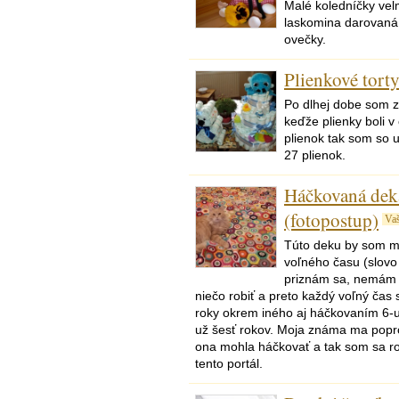
Malé koledníčky vel
laskomina darovaná 
ovečky.
Plienkové torty
Po dlhej dobe som zn
keďže plienky boli v 
plienok tak som so u
27 plienok.
Háčkovaná deka
(fotopostup)
Va
Túto deku by som m
voľného času (slovo
priznám sa, nemám 
niečo robiť a preto každý voľný čas
roky okrem iného aj háčkovaním 6-u
už šesť rokov. Moja známa ma popro
ona mohla háčkovať a tak som sa r
tento portál.