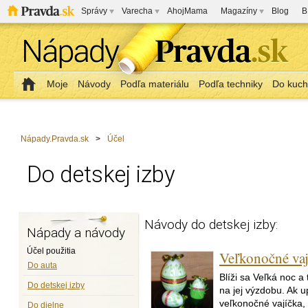
Správy
Varecha
AhojMama
Magazíny
Blog
B
Moje
Návody
Podľa materiálu
Podľa techniky
Do kuc
Nápady.Pravda.sk
>
Účel
Do detskej izby
Návody do detskej izby:
Nápady a návody
Účel použitia
Veľkonočné vaj
Do auta
Blíži sa Veľká noc a
Do detskej izby
na jej výzdobu. Ak 
veľkonočné vajíčka,
Do dielne