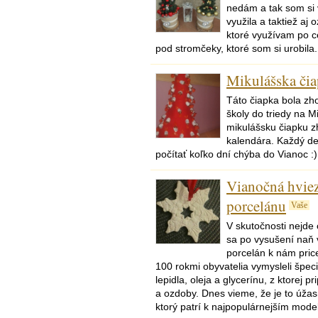
nedám a tak som si 
využila a taktiež aj
ktoré využívam po c
pod stromčeky, ktoré som si urobila.
Mikulášska či
Táto čiapka bola zh
školy do triedy na M
mikulášsku čiapku z
kalendára. Každý de
počítať koľko dní chýba do Vianoc :)
Vianočná hvie
porcelánu
Vaše
V skutočnosti nejde 
sa po vysušení naň
porcelán k nám price
100 rokmi obyvatelia vymysleli špe
lepidla, oleja a glycerínu, z ktorej 
a ozdoby. Dnes vieme, že je to úžas
ktorý patrí k najpopulárnejším mod