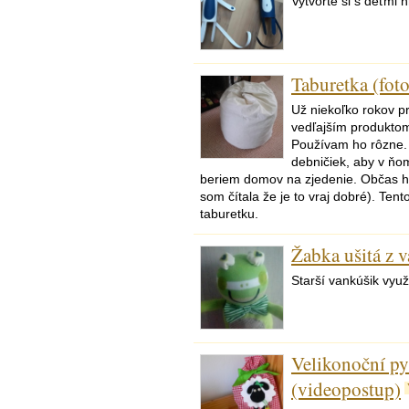
Vytvorte si s deťmi 
Taburetka (fot
Už niekoľko rokov 
vedľajším produktom
Používam ho rôzne.
debničiek, aby v ňom
beriem domov na zjedenie. Občas 
som čítala že je to vraj dobré). Ten
taburetku.
Žabka ušitá z 
Starší vankúšik využi
Velikonoční py
(videopostup)