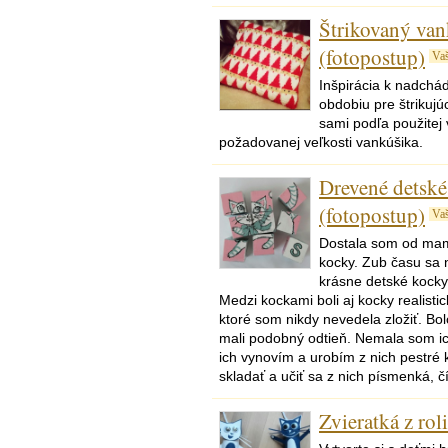
Štrikovaný van
(fotopostup)
Va
Inšpirácia k nadch
obdobiu pre štrikujúci
sami podľa použitej 
požadovanej veľkosti vankúšika.
Drevené detsk
(fotopostup)
Va
Dostala som od mam
kocky. Zub času sa n
krásne detské kocky
Medzi kockami boli aj kocky realist
ktoré som nikdy nevedela zložiť. Bo
mali podobný odtieň. Nemala som i
ich vynovím a urobím z nich pestré 
skladať a učiť sa z nich písmenká, čí
Zvieratká z rol