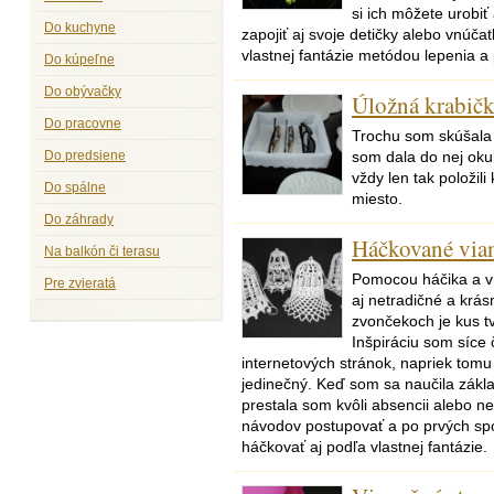
si ich môžete urobi
Do kuchyne
zapojiť aj svoje detičky alebo vnúča
vlastnej fantázie metódou lepenia 
Do kúpeľne
Do obývačky
Úložná krabičk
Do pracovne
Trochu som skúšala s
Do predsiene
som dala do nej oku
vždy len tak položili
Do spálne
miesto.
Do záhrady
Háčkované via
Na balkón či terasu
Pomocou háčika a vh
Pre zvieratá
aj netradičné a krá
zvončekoch je kus tv
Inšpiráciu som síce 
internetových stránok, napriek tom
jedinečný. Keď som sa naučila zákl
prestala som kvôli absencii alebo n
návodov postupovať a po prvých sp
háčkovať aj podľa vlastnej fantázie.