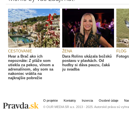
CESTOVANIE
ŽENA
FLOG
Hvar a Brač ako ich
Dara Rolins ukázala božskú
Fotogra
nepoznáte: Z pláže som
postavu v plavkách. Od
utiekla za pekou, vínom a
hudby si dáva pauzu, čaká
adrenalínom, aby som sa
ju svadba
nakoniec vrátila na
najkrajšie pobrežie
O projekte
Kontakty
Inzercia
Osobné údaje
Nas
© OUR MEDIA SR a.s. 2013 - 2025. Autorské práva sú vyhra