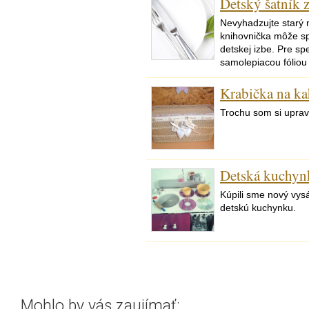
Detský šatník 
Nevyhadzujte starý 
knihovnička môže spl
detskej izbe. Pre sp
samolepiacou fóliou
Krabička na k
Trochu som si uprav
Detská kuchyn
Kúpili sme nový vys
detskú kuchynku.
Mohlo by vás zaujímať: