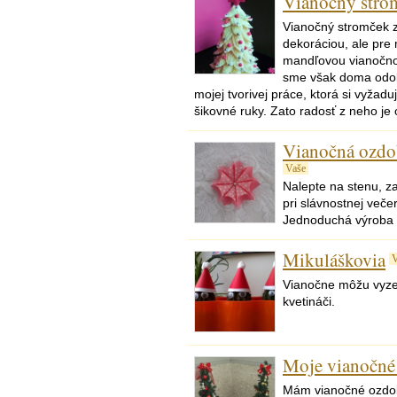
Vianočný stro
Vianočný stromček z
dekoráciou, ale pre
mandľovou vianočno
sme však doma odola
mojej tvorivej práce, ktorá si vyžaduj
šikovné ruky. Zato radosť z neho je 
Vianočná ozdo
Vaše
Nalepte na stenu, z
pri slávnostnej večer
Jednoduchá výroba z
Mikuláškovia
V
Vianočne môžu vyzer
kvetináči.
Moje vianočné 
Mám vianočné ozdoby